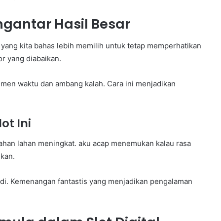
gantar Hasil Besar
 yang kita bahas lebih memilih untuk tetap memperhatikan
or yang diabaikan.
jemen waktu dan ambang kalah. Cara ini menjadikan
ot Ini
lahan lahan meningkat. aku acap menemukan kalau rasa
ikan.
adi. Kemenangan fantastis yang menjadikan pengalaman