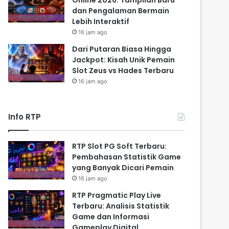
dan Pengalaman Bermain
Lebih Interaktif
16 jam ago
Dari Putaran Biasa Hingga
Jackpot: Kisah Unik Pemain
Slot Zeus vs Hades Terbaru
16 jam ago
Info RTP
RTP Slot PG Soft Terbaru:
Pembahasan Statistik Game
yang Banyak Dicari Pemain
16 jam ago
RTP Pragmatic Play Live
Terbaru: Analisis Statistik
Game dan Informasi
Gameplay Digital