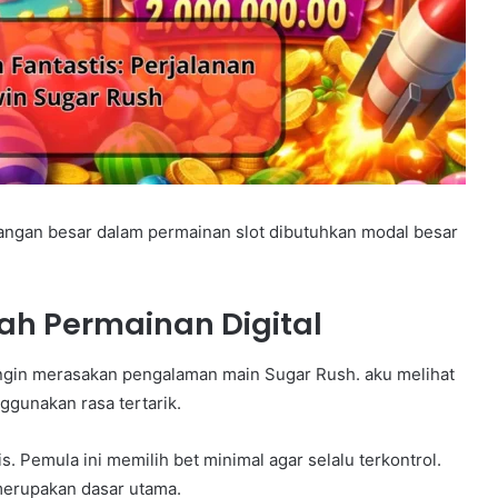
ngan besar dalam permainan slot dibutuhkan modal besar
ah Permainan Digital
ingin merasakan pengalaman main Sugar Rush. aku melihat
ggunakan rasa tertarik.
s. Pemula ini memilih bet minimal agar selalu terkontrol.
 merupakan dasar utama.