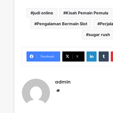
judi online
Kisah Pemain Pemula
Pengalaman Bermain Slot
Perjal
sugar rush
LinkedIn
Tumblr
Facebook
X
admin
We
bsi
te