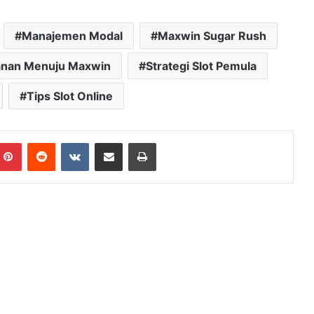
Manajemen Modal
Maxwin Sugar Rush
anan Menuju Maxwin
Strategi Slot Pemula
Tips Slot Online
Pinterest
Reddit
VKontakte
Share via Email
Print