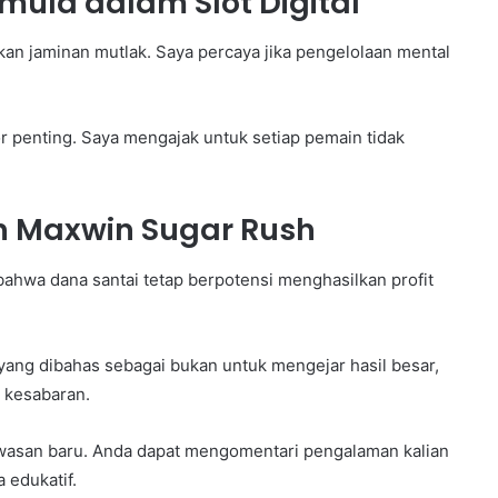
ula dalam Slot Digital
ukan jaminan mutlak. Saya percaya jika pengelolaan mental
tor penting. Saya mengajak untuk setiap pemain tidak
h Maxwin Sugar Rush
 bahwa dana santai tetap berpotensi menghasilkan profit
ang dibahas sebagai bukan untuk mengejar hasil besar,
n kesabaran.
san baru. Anda dapat mengomentari pengalaman kalian
 edukatif.