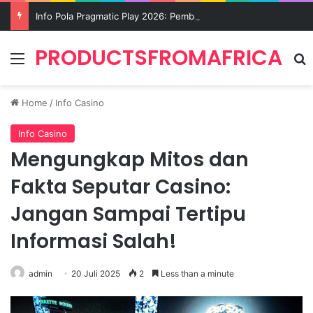
Info Pola Pragmatic Play 2026: Pembahasan Momentum Game dan Fitur Menarik yang Banyak Dicari
PRODUCTSFROMAFRICA
Menu
S
Home
/
Info Casino
Info Casino
Mengungkap Mitos dan
Fakta Seputar Casino:
Jangan Sampai Tertipu
Informasi Salah!
admin
20 Juli 2025
2
Less than a minute