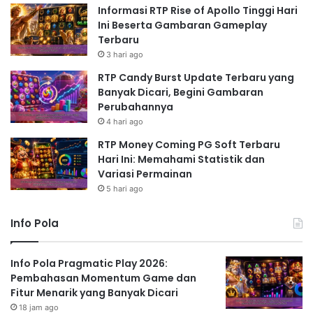
Informasi RTP Rise of Apollo Tinggi Hari
Ini Beserta Gambaran Gameplay
Terbaru
3 hari ago
RTP Candy Burst Update Terbaru yang
Banyak Dicari, Begini Gambaran
Perubahannya
4 hari ago
RTP Money Coming PG Soft Terbaru
Hari Ini: Memahami Statistik dan
Variasi Permainan
5 hari ago
Info Pola
Info Pola Pragmatic Play 2026:
Pembahasan Momentum Game dan
Fitur Menarik yang Banyak Dicari
18 jam ago