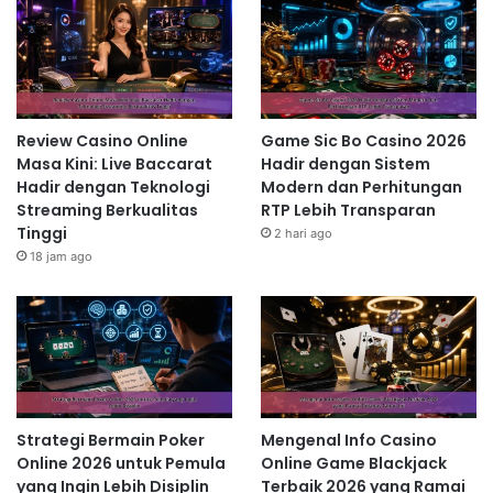
Review Casino Online
Game Sic Bo Casino 2026
Masa Kini: Live Baccarat
Hadir dengan Sistem
Hadir dengan Teknologi
Modern dan Perhitungan
Streaming Berkualitas
RTP Lebih Transparan
Tinggi
2 hari ago
18 jam ago
Strategi Bermain Poker
Mengenal Info Casino
Online 2026 untuk Pemula
Online Game Blackjack
yang Ingin Lebih Disiplin
Terbaik 2026 yang Ramai