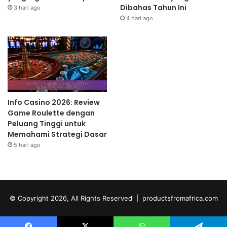
Dibahas Tahun Ini
3 hari ago
4 hari ago
Info Casino 2026: Review
Game Roulette dengan
Peluang Tinggi untuk
Memahami Strategi Dasar
5 hari ago
© Copyright 2026, All Rights Reserved | productsfromafrica.com