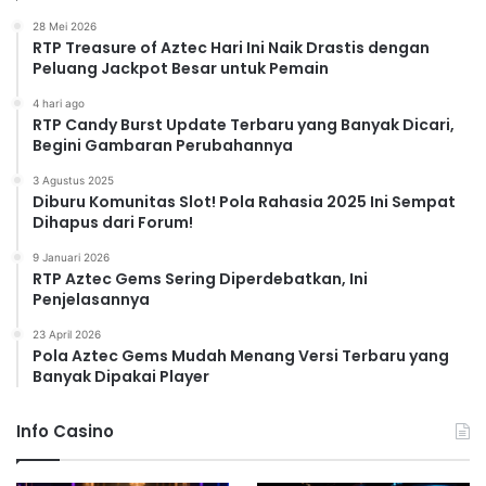
28 Mei 2026
RTP Treasure of Aztec Hari Ini Naik Drastis dengan
Peluang Jackpot Besar untuk Pemain
4 hari ago
RTP Candy Burst Update Terbaru yang Banyak Dicari,
Begini Gambaran Perubahannya
3 Agustus 2025
Diburu Komunitas Slot! Pola Rahasia 2025 Ini Sempat
Dihapus dari Forum!
9 Januari 2026
RTP Aztec Gems Sering Diperdebatkan, Ini
Penjelasannya
23 April 2026
Pola Aztec Gems Mudah Menang Versi Terbaru yang
Banyak Dipakai Player
Info Casino