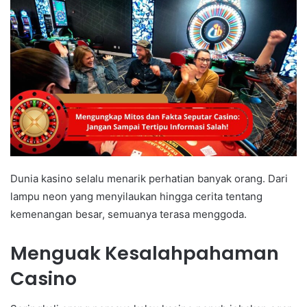
Dunia kasino selalu menarik perhatian banyak orang. Dari
lampu neon yang menyilaukan hingga cerita tentang
kemenangan besar, semuanya terasa menggoda.
Menguak Kesalahpahaman
Casino