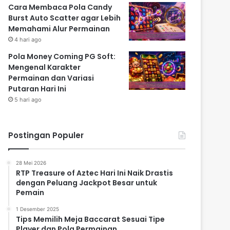
Cara Membaca Pola Candy
Burst Auto Scatter agar Lebih
Memahami Alur Permainan
4 hari ago
Pola Money Coming PG Soft:
Mengenal Karakter
Permainan dan Variasi
Putaran Hari Ini
5 hari ago
Postingan Populer
28 Mei 2026
RTP Treasure of Aztec Hari Ini Naik Drastis
dengan Peluang Jackpot Besar untuk
Pemain
1 Desember 2025
Tips Memilih Meja Baccarat Sesuai Tipe
Player dan Pola Permainan