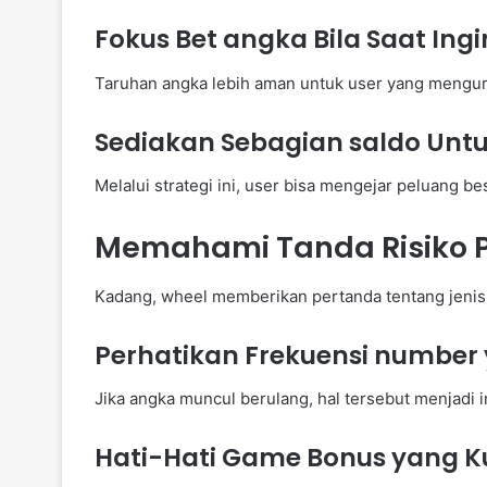
Fokus Bet angka Bila Saat Ing
Taruhan angka lebih aman untuk user yang mengura
Sediakan Sebagian saldo Unt
Melalui strategi ini, user bisa mengejar peluang be
Memahami Tanda Risiko P
Kadang, wheel memberikan pertanda tentang jenis 
Perhatikan Frekuensi number 
Jika angka muncul berulang, hal tersebut menjadi i
Hati-Hati Game Bonus yang 