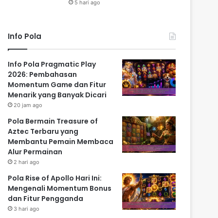
5 hari ago
Info Pola
Info Pola Pragmatic Play
2026: Pembahasan
Momentum Game dan Fitur
Menarik yang Banyak Dicari
20 jam ago
Pola Bermain Treasure of
Aztec Terbaru yang
Membantu Pemain Membaca
Alur Permainan
2 hari ago
Pola Rise of Apollo Hari Ini:
Mengenali Momentum Bonus
dan Fitur Pengganda
3 hari ago