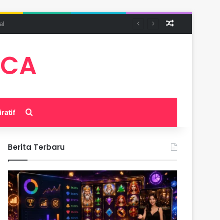
Random Arti
Banyak Dicari
ICA
Search for
ratif
Berita Terbaru