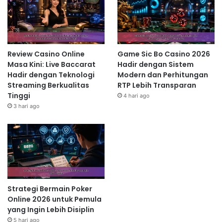
Review Casino Online
Game Sic Bo Casino 2026
Masa Kini: Live Baccarat
Hadir dengan Sistem
Hadir dengan Teknologi
Modern dan Perhitungan
Streaming Berkualitas
RTP Lebih Transparan
Tinggi
4 hari ago
3 hari ago
Strategi Bermain Poker
Online 2026 untuk Pemula
yang Ingin Lebih Disiplin
5 hari ago