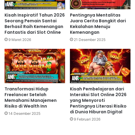
Kisah Inspiratif Tahun 2026
Pentingnya Mentalitas
Seorang Pemain Santai
Juara Cerita Bangkit dari
Berhasil Raih Kemenangan
Kekalahan Menuju
Fantastis dari Slot Online
Kemenangan
9 Maret 2026
21 Desember 2025
Transformasi Hidup
Kisah Pembelajaran dari
Freelancer Setelah
Interaksi Slot Online 2026
Memahami Manajemen
yang Menyoroti
Risiko di Wealth Inn
Pentingnya Literasi Risiko
di Dunia Hiburan Digital
14 Desember 2025
9 Februari 2026