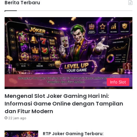
Berita Terbaru
Info Slot
Mengenal Slot Joker Gaming Hari Ini:
Informasi Game Online dengan Tampilan
dan Fitur Modern
22 jam ago
RTP Joker Gaming Terbaru: