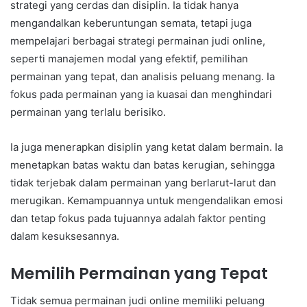
strategi yang cerdas dan disiplin. Ia tidak hanya
mengandalkan keberuntungan semata, tetapi juga
mempelajari berbagai strategi permainan judi online,
seperti manajemen modal yang efektif, pemilihan
permainan yang tepat, dan analisis peluang menang. Ia
fokus pada permainan yang ia kuasai dan menghindari
permainan yang terlalu berisiko.
Ia juga menerapkan disiplin yang ketat dalam bermain. Ia
menetapkan batas waktu dan batas kerugian, sehingga
tidak terjebak dalam permainan yang berlarut-larut dan
merugikan. Kemampuannya untuk mengendalikan emosi
dan tetap fokus pada tujuannya adalah faktor penting
dalam kesuksesannya.
Memilih Permainan yang Tepat
Tidak semua permainan judi online memiliki peluang