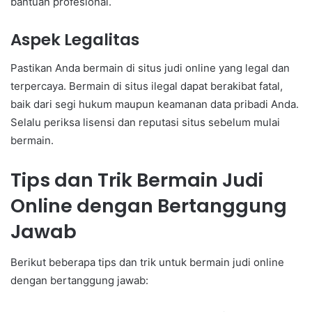
bantuan profesional.
Aspek Legalitas
Pastikan Anda bermain di situs judi online yang legal dan
terpercaya. Bermain di situs ilegal dapat berakibat fatal,
baik dari segi hukum maupun keamanan data pribadi Anda.
Selalu periksa lisensi dan reputasi situs sebelum mulai
bermain.
Tips dan Trik Bermain Judi
Online dengan Bertanggung
Jawab
Berikut beberapa tips dan trik untuk bermain judi online
dengan bertanggung jawab: