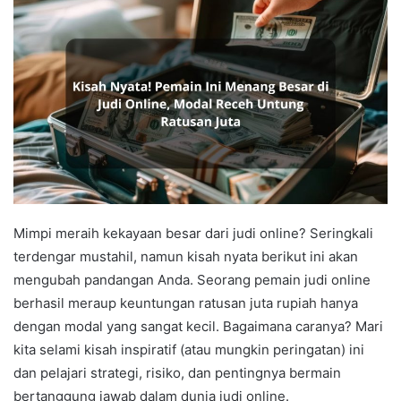
Mimpi meraih kekayaan besar dari judi online? Seringkali
terdengar mustahil, namun kisah nyata berikut ini akan
mengubah pandangan Anda. Seorang pemain judi online
berhasil meraup keuntungan ratusan juta rupiah hanya
dengan modal yang sangat kecil. Bagaimana caranya? Mari
kita selami kisah inspiratif (atau mungkin peringatan) ini
dan pelajari strategi, risiko, dan pentingnya bermain
bertanggung jawab dalam dunia judi online.