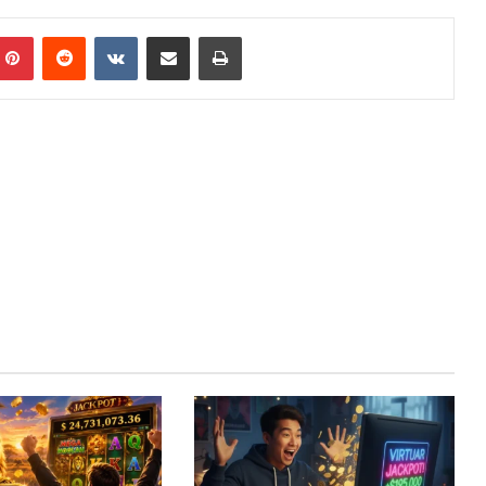
Pinterest
Reddit
VKontakte
Share via Email
Print