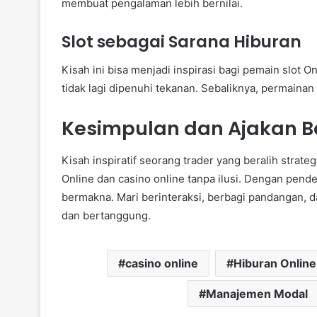
membuat pengalaman lebih bernilai.
Slot sebagai Sarana Hiburan
Kisah ini bisa menjadi inspirasi bagi pemain slot O
tidak lagi dipenuhi tekanan. Sebaliknya, permaina
Kesimpulan dan Ajakan Be
Kisah inspiratif seorang trader yang beralih strat
Online dan casino online tanpa ilusi. Dengan pend
bermakna. Mari berinteraksi, berbagi pandangan, 
dan bertanggung.
casino online
Hiburan Online
Manajemen Modal