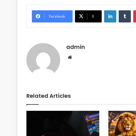
LinkedIn
Tumblr
Facebook
X
admin
We
bsi
te
Related Articles