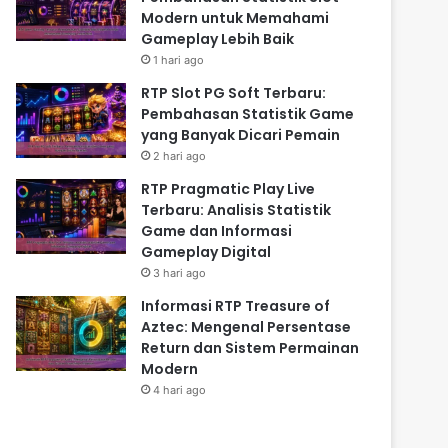
Modern untuk Memahami
Gameplay Lebih Baik
1 hari ago
RTP Slot PG Soft Terbaru:
Pembahasan Statistik Game
yang Banyak Dicari Pemain
2 hari ago
RTP Pragmatic Play Live
Terbaru: Analisis Statistik
Game dan Informasi
Gameplay Digital
3 hari ago
Informasi RTP Treasure of
Aztec: Mengenal Persentase
Return dan Sistem Permainan
Modern
4 hari ago