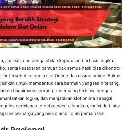
ta, analisis, dan pengambilan keputusan berbasis logika.
ko, serta kesadaran bahwa tidak semua hasil bisa dikontrol.
kir tersebut ke dunia slot Online dan casino online. Bukan
lainkan untuk membentuk cara bermain yang lebih tenang,
ambarkan bagaimana seorang trader yang terbiasa dengan
memanfaatkan logika, dan menjadikan slot online sebagai
engulas perjalanan tersebut secara lengkap, mulai dari latar
lajaran berharga yang bisa diambil oleh pemain lain.
kir Rasional