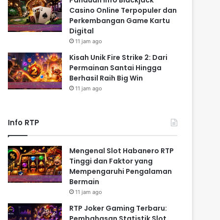
Casino Online Terpopuler dan
Perkembangan Game Kartu
Digital
11 jam ago
Kisah Unik Fire Strike 2: Dari
Permainan Santai Hingga
Berhasil Raih Big Win
11 jam ago
Info RTP
Mengenal Slot Habanero RTP
Tinggi dan Faktor yang
Mempengaruhi Pengalaman
Bermain
11 jam ago
RTP Joker Gaming Terbaru:
Pembahasan Statistik Slot