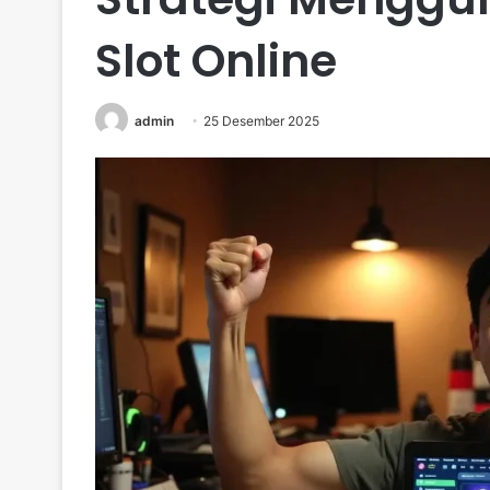
Slot Online
admin
25 Desember 2025