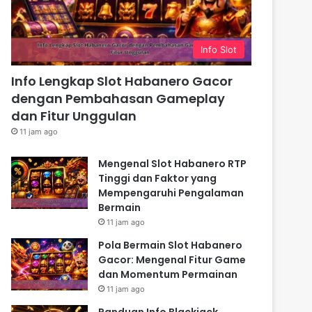
Info Slot
Info Lengkap Slot Habanero Gacor
dengan Pembahasan Gameplay
dan Fitur Unggulan
11 jam ago
Mengenal Slot Habanero RTP
Tinggi dan Faktor yang
Mempengaruhi Pengalaman
Bermain
11 jam ago
Pola Bermain Slot Habanero
Gacor: Mengenal Fitur Game
dan Momentum Permainan
11 jam ago
Panduan Info Blackjack