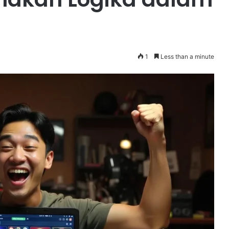
1
Less than a minute