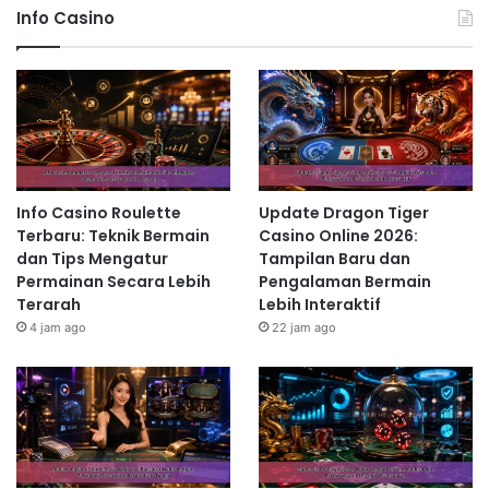
Info Casino
Info Casino Roulette
Update Dragon Tiger
Terbaru: Teknik Bermain
Casino Online 2026:
dan Tips Mengatur
Tampilan Baru dan
Permainan Secara Lebih
Pengalaman Bermain
Terarah
Lebih Interaktif
4 jam ago
22 jam ago