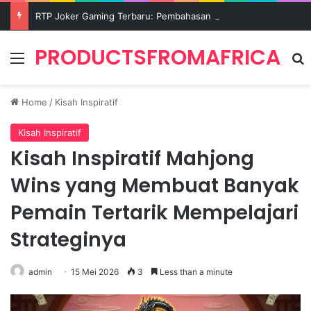
RTP Joker Gaming Terbaru: Pembahasan Statistik Slot Modern untuk Memahami Gameplay Lebih Baik
PRODUCTSFROMAFRICA
Menu
S
Home
/
Kisah Inspiratif
Kisah Inspiratif
Kisah Inspiratif Mahjong
Wins yang Membuat Banyak
Pemain Tertarik Mempelajari
Strateginya
admin
15 Mei 2026
3
Less than a minute