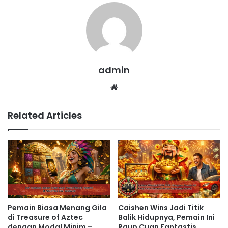
admin
We
bsi
te
Related Articles
Pemain Biasa Menang Gila
Caishen Wins Jadi Titik
di Treasure of Aztec
Balik Hidupnya, Pemain Ini
dengan Modal Minim –
Raup Cuan Fantastis