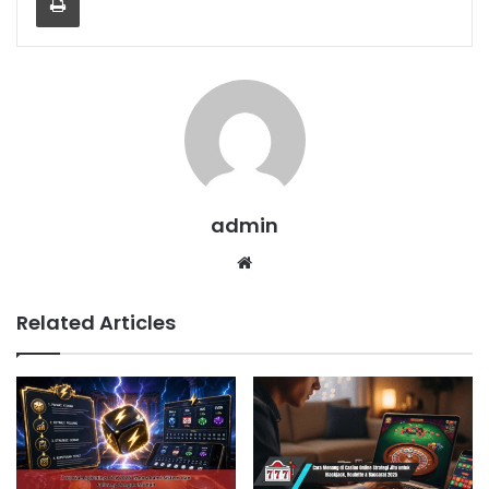
admin
We
bsi
te
Related Articles