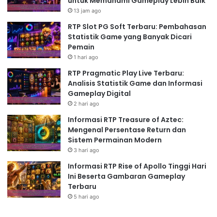
untuk Memahami Gameplay Lebih Baik
13 jam ago
RTP Slot PG Soft Terbaru: Pembahasan
Statistik Game yang Banyak Dicari
Pemain
1 hari ago
RTP Pragmatic Play Live Terbaru:
Analisis Statistik Game dan Informasi
Gameplay Digital
2 hari ago
Informasi RTP Treasure of Aztec:
Mengenal Persentase Return dan
Sistem Permainan Modern
3 hari ago
Informasi RTP Rise of Apollo Tinggi Hari
Ini Beserta Gambaran Gameplay
Terbaru
5 hari ago