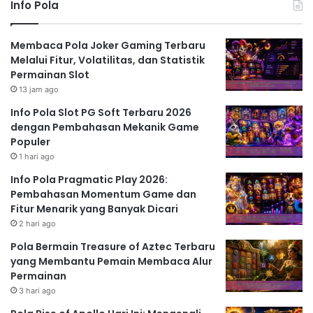
Info Pola
Membaca Pola Joker Gaming Terbaru
Melalui Fitur, Volatilitas, dan Statistik
Permainan Slot
13 jam ago
Info Pola Slot PG Soft Terbaru 2026
dengan Pembahasan Mekanik Game
Populer
1 hari ago
Info Pola Pragmatic Play 2026:
Pembahasan Momentum Game dan
Fitur Menarik yang Banyak Dicari
2 hari ago
Pola Bermain Treasure of Aztec Terbaru
yang Membantu Pemain Membaca Alur
Permainan
3 hari ago