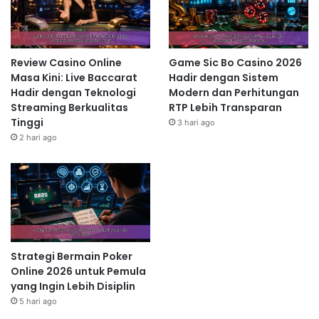
Review Casino Online
Game Sic Bo Casino 2026
Masa Kini: Live Baccarat
Hadir dengan Sistem
Hadir dengan Teknologi
Modern dan Perhitungan
Streaming Berkualitas
RTP Lebih Transparan
Tinggi
3 hari ago
2 hari ago
Strategi Bermain Poker
Online 2026 untuk Pemula
yang Ingin Lebih Disiplin
5 hari ago