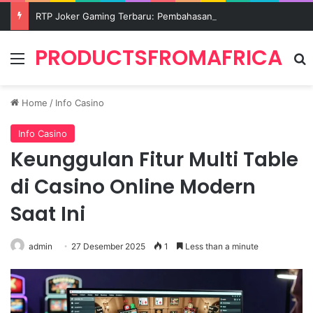
RTP Joker Gaming Terbaru: Pembahasan Statistik Slot Modern untuk Memahami Gameplay Lebih Baik
PRODUCTSFROMAFRICA
Menu
S
Home
/
Info Casino
Info Casino
Keunggulan Fitur Multi Table
di Casino Online Modern
Saat Ini
admin
27 Desember 2025
1
Less than a minute