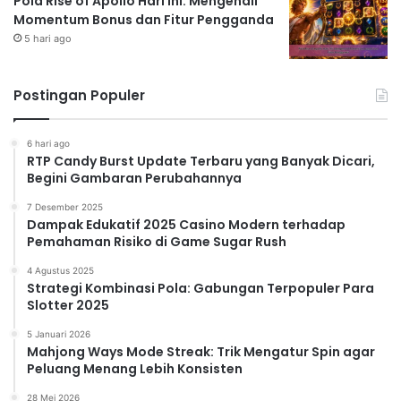
Pola Rise of Apollo Hari Ini: Mengenali
Momentum Bonus dan Fitur Pengganda
5 hari ago
Postingan Populer
6 hari ago
RTP Candy Burst Update Terbaru yang Banyak Dicari,
Begini Gambaran Perubahannya
7 Desember 2025
Dampak Edukatif 2025 Casino Modern terhadap
Pemahaman Risiko di Game Sugar Rush
4 Agustus 2025
Strategi Kombinasi Pola: Gabungan Terpopuler Para
Slotter 2025
5 Januari 2026
Mahjong Ways Mode Streak: Trik Mengatur Spin agar
Peluang Menang Lebih Konsisten
28 Mei 2026