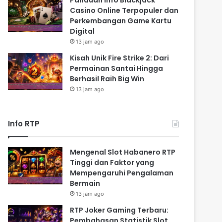
Casino Online Terpopuler dan
Perkembangan Game Kartu
Digital
13 jam ago
Kisah Unik Fire Strike 2: Dari
Permainan Santai Hingga
Berhasil Raih Big Win
13 jam ago
Info RTP
Mengenal Slot Habanero RTP
Tinggi dan Faktor yang
Mempengaruhi Pengalaman
Bermain
13 jam ago
RTP Joker Gaming Terbaru:
Pembahasan Statistik Slot