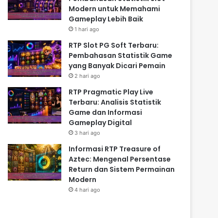
Modern untuk Memahami
Gameplay Lebih Baik
1 hari ago
RTP Slot PG Soft Terbaru:
Pembahasan Statistik Game
yang Banyak Dicari Pemain
2 hari ago
RTP Pragmatic Play Live
Terbaru: Analisis Statistik
Game dan Informasi
Gameplay Digital
3 hari ago
Informasi RTP Treasure of
Aztec: Mengenal Persentase
Return dan Sistem Permainan
Modern
4 hari ago