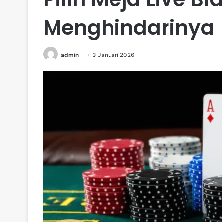
Menghindarinya
admin
3 Januari 2026