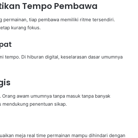
tikan Tempo Pembawa
permainan, tiap pembawa memiliki ritme tersendiri.
tetap kurang fokus.
pat
tempo. Di hiburan digital, keselarasan dasar umumnya
gis
n. Orang awam umumnya tanpa masuk tanpa banyak
is mendukung penentuan sikap.
aikan meja real time permainan mampu dihindari dengan