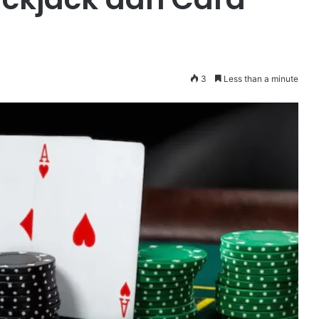
3
Less than a minute