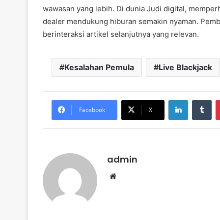
wawasan yang lebih. Di dunia Judi digital, memperh
dealer mendukung hiburan semakin nyaman. Pemba
berinteraksi artikel selanjutnya yang relevan.
Kesalahan Pemula
Live Blackjack
LinkedIn
Tumblr
Facebook
X
admin
We
bsi
te