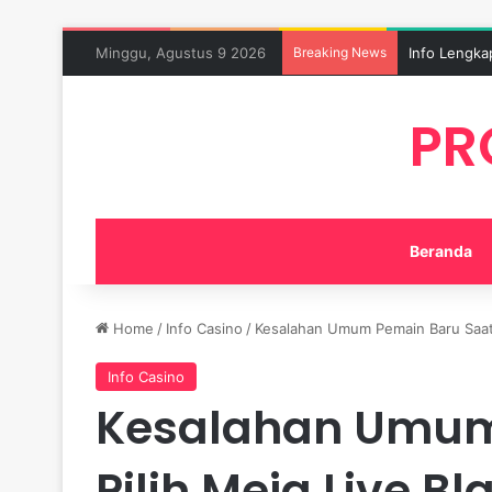
Minggu, Agustus 9 2026
Breaking News
Mengenal S
PR
Beranda
Home
/
Info Casino
/
Kesalahan Umum Pemain Baru Saat 
Info Casino
Kesalahan Umum
Pilih Meja Live B