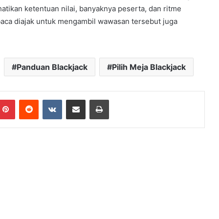
atikan ketentuan nilai, banyaknya peserta, dan ritme
ca diajak untuk mengambil wawasan tersebut juga
Panduan Blackjack
Pilih Meja Blackjack
Pinterest
Reddit
VKontakte
Share via Email
Print