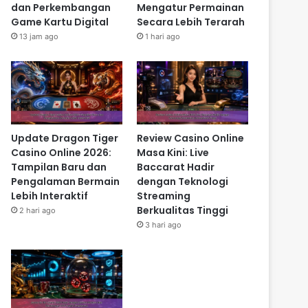
dan Perkembangan
Mengatur Permainan
Game Kartu Digital
Secara Lebih Terarah
13 jam ago
1 hari ago
Update Dragon Tiger
Review Casino Online
Casino Online 2026:
Masa Kini: Live
Tampilan Baru dan
Baccarat Hadir
Pengalaman Bermain
dengan Teknologi
Lebih Interaktif
Streaming
Berkualitas Tinggi
2 hari ago
3 hari ago