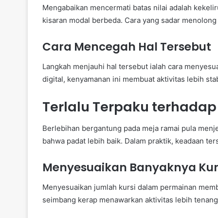
Mengabaikan mencermati batas nilai adalah kekelir
kisaran modal berbeda. Cara yang sadar menolong
Cara Mencegah Hal Tersebut
Langkah menjauhi hal tersebut ialah cara menyesu
digital, kenyamanan ini membuat aktivitas lebih stab
Terlalu Terpaku terhadap
Berlebihan bergantung pada meja ramai pula men
bahwa padat lebih baik. Dalam praktik, keadaan 
Menyesuaikan Banyaknya Kur
Menyesuaikan jumlah kursi dalam permainan memba
seimbang kerap menawarkan aktivitas lebih tenang