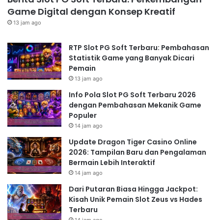
Game Digital dengan Konsep Kreatif
13 jam ago
RTP Slot PG Soft Terbaru: Pembahasan
Statistik Game yang Banyak Dicari
Pemain
13 jam ago
Info Pola Slot PG Soft Terbaru 2026
dengan Pembahasan Mekanik Game
Populer
14 jam ago
Update Dragon Tiger Casino Online
2026: Tampilan Baru dan Pengalaman
Bermain Lebih Interaktif
14 jam ago
Dari Putaran Biasa Hingga Jackpot:
Kisah Unik Pemain Slot Zeus vs Hades
Terbaru