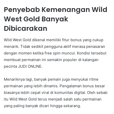
Penyebab Kemenangan Wild
West Gold Banyak
Dibicarakan
Wild West Gold dikenal memiliki fitur bonus yang cukup
menarik. Tidak sedikit pengguna aktif merasa penasaran
dengan momen ketika free spin muncul. Kondisi tersebut
membuat permainan ini semakin populer di kalangan
pecinta JUDI ONLINE.
Menariknya lagi, banyak pemain juga menyukai ritme
permainan yang lebih dinamis. Pengalaman bonus besar
biasanya lebih cepat viral di komunitas digital. Oleh sebab
itu Wild West Gold terus menjadi salah satu permainan
yang paling banyak dicari hingga sekarang.