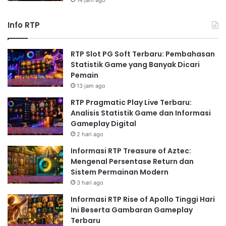
14 jam ago
Info RTP
RTP Slot PG Soft Terbaru: Pembahasan
Statistik Game yang Banyak Dicari
Pemain
13 jam ago
RTP Pragmatic Play Live Terbaru:
Analisis Statistik Game dan Informasi
Gameplay Digital
2 hari ago
Informasi RTP Treasure of Aztec:
Mengenal Persentase Return dan
Sistem Permainan Modern
3 hari ago
Informasi RTP Rise of Apollo Tinggi Hari
Ini Beserta Gambaran Gameplay
Terbaru