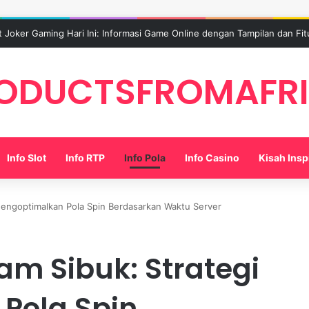
ming Terbaru: Pembahasan Statistik Slot Modern untuk Memahami Game
ODUCTSFROMAFR
Info Slot
Info RTP
Info Pola
Info Casino
Kisah Inspi
Mengoptimalkan Pola Spin Berdasarkan Waktu Server
m Sibuk: Strategi
Pola Spin