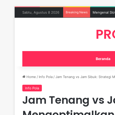
Sabtu, Agustus 8 2026
Breaking News
RTP Joker Ga
PR
Beranda
Home
/
Info Pola
/
Jam Tenang vs Jam Sibuk: Strategi 
Info Pola
Jam Tenang vs Ja
Mengoptimalkan 