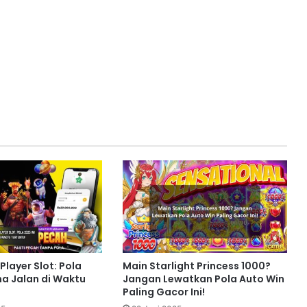
Player Slot: Pola
Main Starlight Princess 1000?
ma Jalan di Waktu
Jangan Lewatkan Pola Auto Win
Paling Gacor Ini!