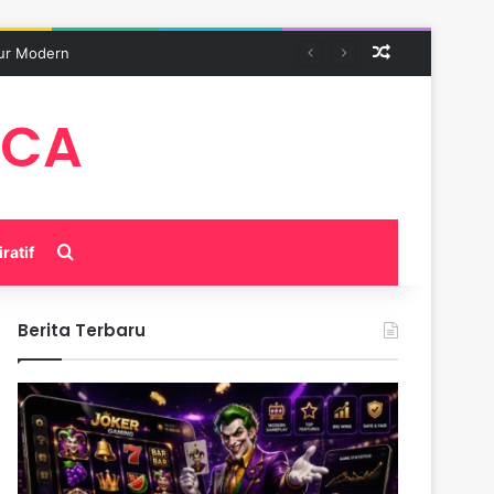
Random Arti
play Lebih Baik
ICA
Search for
ratif
Berita Terbaru