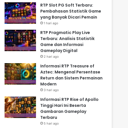
RTP Slot PG Soft Terbaru:
Pembahasan Statistik Game
yang Banyak Dicari Pemain
1 hari ago
RTP Pragmatic Play Live
Terbaru: Analisis Statistik
Game dan Informasi
Gameplay Digital
2 hari ago
Informasi RTP Treasure of
Aztec: Mengenal Persentase
Return dan Sistem Permainan
Modern
3 hari ago
Informasi RTP Rise of Apollo
Tinggi Hari Ini Beserta
Gambaran Gameplay
Terbaru
5 hari ago