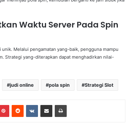
kan Waktu Server Pada Spin
ri unik. Melalui pengamatan yang-baik, pengguna mampu
. Strategi yang-diterapkan dapat menghadirkan nilai-
judi online
pola spin
Strategi Slot
Pinterest
Reddit
VKontakte
Share via Email
Print