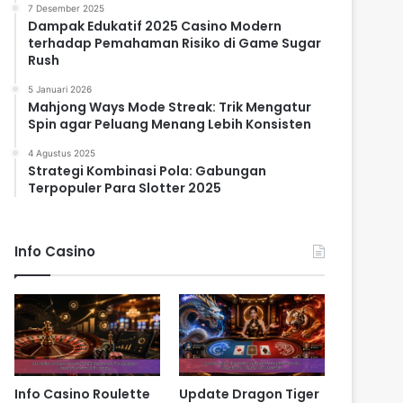
7 Desember 2025
Dampak Edukatif 2025 Casino Modern
terhadap Pemahaman Risiko di Game Sugar
Rush
5 Januari 2026
Mahjong Ways Mode Streak: Trik Mengatur
Spin agar Peluang Menang Lebih Konsisten
4 Agustus 2025
Strategi Kombinasi Pola: Gabungan
Terpopuler Para Slotter 2025
Info Casino
Info Casino Roulette
Update Dragon Tiger