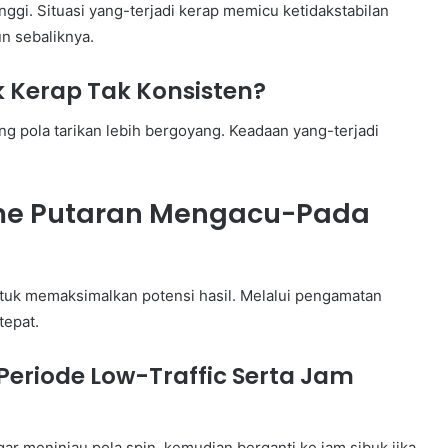
inggi. Situasi yang-terjadi kerap memicu ketidakstabilan
n sebaliknya.
 Kerap Tak Konsisten?
g pola tarikan lebih bergoyang. Keadaan yang-terjadi
tme Putaran Mengacu-Pada
tuk memaksimalkan potensi hasil. Melalui pengamatan
tepat.
 Periode Low-Traffic Serta Jam
r meninjau pola spin, kemudian berganti ke jam sibuk jika