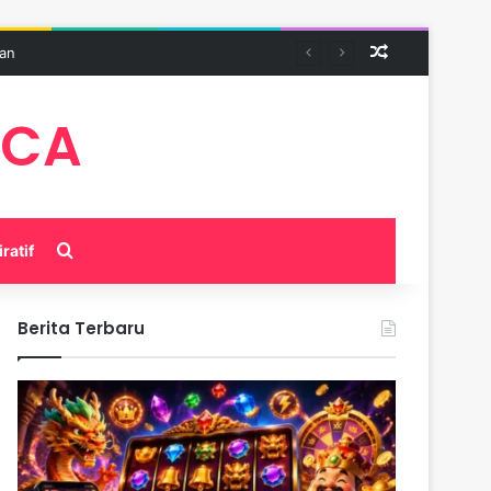
Random Arti
ermain
ICA
Search for
ratif
Berita Terbaru