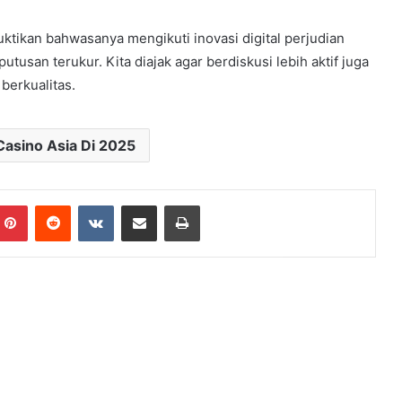
tikan bahwasanya mengikuti inovasi digital perjudian
tusan terukur. Kita diajak agar berdiskusi lebih aktif juga
berkualitas.
Casino Asia Di 2025
Pinterest
Reddit
VKontakte
Share via Email
Print