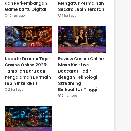
dan Perkembangan
Mengatur Permainan
Game Kartu Digital
Secara Lebih Terarah
12 jam ago
1 hari ago
Update Dragon Tiger
Review Casino Online
Casino Online 2026:
Masa Kini: Live
Tampilan Baru dan
Baccarat Hadir
Pengalaman Bermain
dengan Teknologi
Lebih Interaktif
Streaming
Berkualitas Tinggi
2 hari ago
3 hari ago