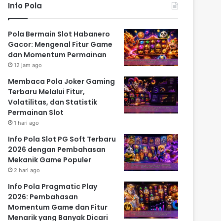
Info Pola
Pola Bermain Slot Habanero
Gacor: Mengenal Fitur Game
dan Momentum Permainan
12 jam ago
Membaca Pola Joker Gaming
Terbaru Melalui Fitur,
Volatilitas, dan Statistik
Permainan Slot
1 hari ago
Info Pola Slot PG Soft Terbaru
2026 dengan Pembahasan
Mekanik Game Populer
2 hari ago
Info Pola Pragmatic Play
2026: Pembahasan
Momentum Game dan Fitur
Menarik yang Banyak Dicari