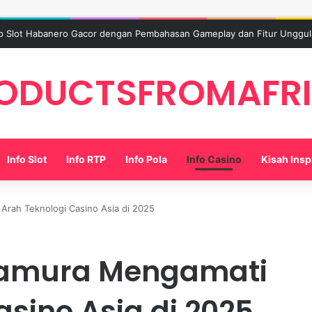
lot Habanero RTP Tinggi dan Faktor yang Mempengaruhi Pengalaman B
ODUCTSFROMAFR
Info Slot
Info RTP
Info Pola
Info Casino
Kisah Inspi
Arah Teknologi Casino Asia di 2025
akamura Mengamati
asino Asia di 2025