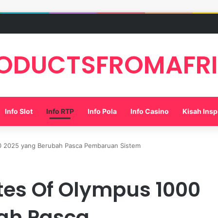
oft Terbaru: Pembahasan Statistik Game yang Banyak Dicari Pemain
ODUCTSFROMAFR
Info Slot
Info RTP
Info Pola
Info Casino
Kisah Inspi
0 2025 yang Berubah Pasca Pembaruan Sistem
tes Of Olympus 1000
ah Pasca