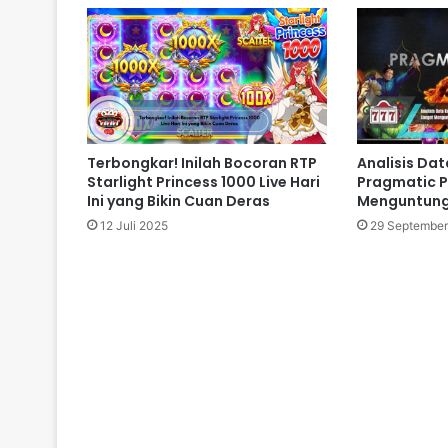
Terbongkar! Inilah Bocoran RTP
Analisis Da
Starlight Princess 1000 Live Hari
Pragmatic Pl
Ini yang Bikin Cuan Deras
Menguntun
12 Juli 2025
29 September