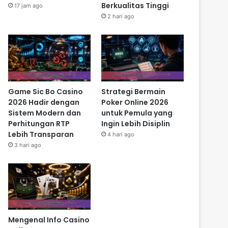
Berkualitas Tinggi
17 jam ago
2 hari ago
Game Sic Bo Casino
Strategi Bermain
2026 Hadir dengan
Poker Online 2026
Sistem Modern dan
untuk Pemula yang
Perhitungan RTP
Ingin Lebih Disiplin
Lebih Transparan
4 hari ago
3 hari ago
Mengenal Info Casino