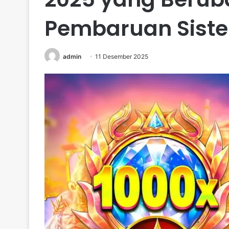
Pembaruan Sist
admin
11 Desember 2025