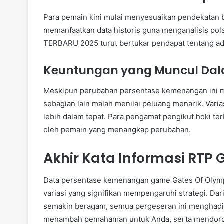
Para pemain kini mulai menyesuaikan pendekatan b
memanfaatkan data historis guna menganalisis pol
TERBARU 2025 turut bertukar pendapat tentang ada
Keuntungan yang Muncul Dala
Meskipun perubahan persentase kemenangan ini m
sebagian lain malah menilai peluang menarik. Vari
lebih dalam tepat. Para pengamat pengikut hoki t
oleh pemain yang menangkap perubahan.
Akhir Kata Informasi RTP 
Data persentase kemenangan game Gates Of Olympus
variasi yang signifikan mempengaruhi strategi. D
semakin beragam, semua pergeseran ini menghadirk
menambah pemahaman untuk Anda, serta mendorong 