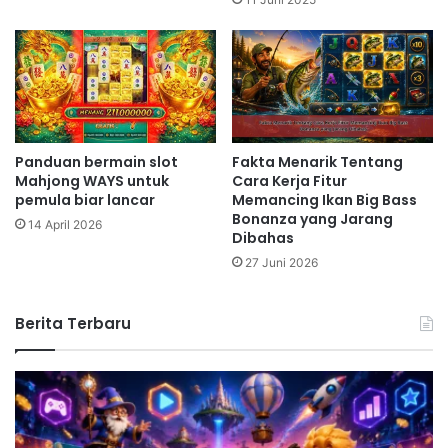
Panduan bermain slot
Fakta Menarik Tentang
Mahjong WAYS untuk
Cara Kerja Fitur
pemula biar lancar
Memancing Ikan Big Bass
Bonanza yang Jarang
14 April 2026
Dibahas
27 Juni 2026
Berita Terbaru