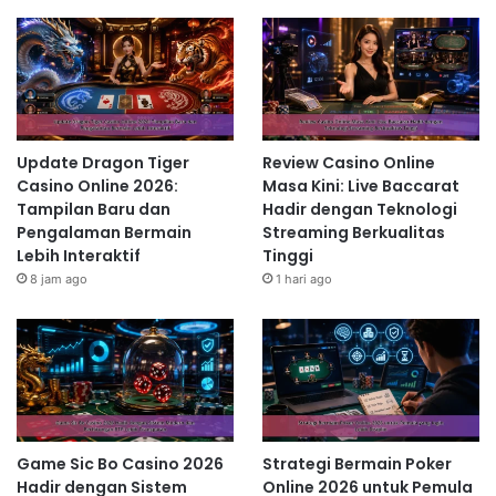
Update Dragon Tiger
Review Casino Online
Casino Online 2026:
Masa Kini: Live Baccarat
Tampilan Baru dan
Hadir dengan Teknologi
Pengalaman Bermain
Streaming Berkualitas
Lebih Interaktif
Tinggi
8 jam ago
1 hari ago
Game Sic Bo Casino 2026
Strategi Bermain Poker
Hadir dengan Sistem
Online 2026 untuk Pemula