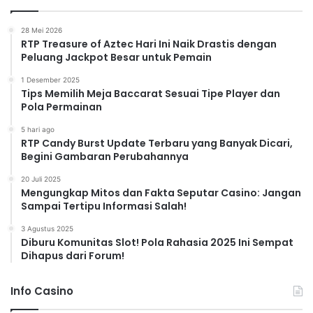
28 Mei 2026
RTP Treasure of Aztec Hari Ini Naik Drastis dengan
Peluang Jackpot Besar untuk Pemain
1 Desember 2025
Tips Memilih Meja Baccarat Sesuai Tipe Player dan
Pola Permainan
5 hari ago
RTP Candy Burst Update Terbaru yang Banyak Dicari,
Begini Gambaran Perubahannya
20 Juli 2025
Mengungkap Mitos dan Fakta Seputar Casino: Jangan
Sampai Tertipu Informasi Salah!
3 Agustus 2025
Diburu Komunitas Slot! Pola Rahasia 2025 Ini Sempat
Dihapus dari Forum!
Info Casino