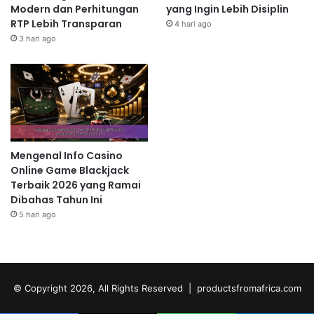
Modern dan Perhitungan
yang Ingin Lebih Disiplin
RTP Lebih Transparan
4 hari ago
3 hari ago
Mengenal Info Casino
Online Game Blackjack
Terbaik 2026 yang Ramai
Dibahas Tahun Ini
5 hari ago
© Copyright 2026, All Rights Reserved | productsfromafrica.com