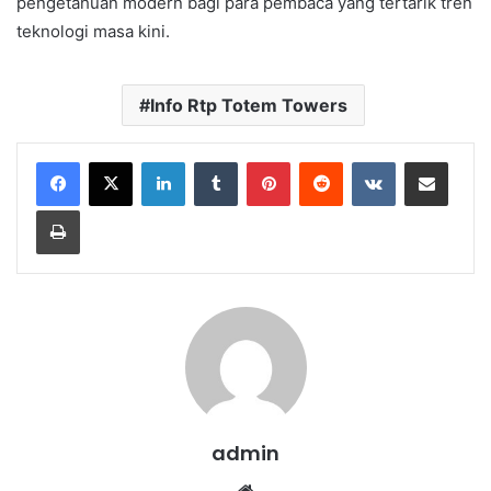
pengetahuan modern bagi para pembaca yang tertarik tren
teknologi masa kini.
Info Rtp Totem Towers
LinkedIn
Tumblr
Pinterest
Reddit
VKontakte
Share via Email
Print
admin
We