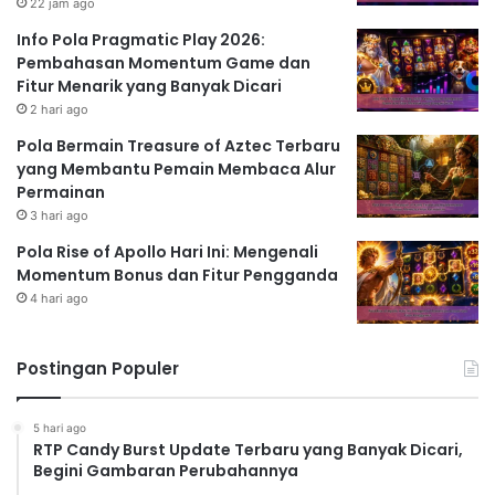
22 jam ago
Info Pola Pragmatic Play 2026:
Pembahasan Momentum Game dan
Fitur Menarik yang Banyak Dicari
2 hari ago
Pola Bermain Treasure of Aztec Terbaru
yang Membantu Pemain Membaca Alur
Permainan
3 hari ago
Pola Rise of Apollo Hari Ini: Mengenali
Momentum Bonus dan Fitur Pengganda
4 hari ago
Postingan Populer
5 hari ago
RTP Candy Burst Update Terbaru yang Banyak Dicari,
Begini Gambaran Perubahannya