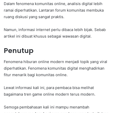
Dalam fenomena komunitas online, analisis digital lebih
ramai diperhatikan. Lantaran forum komunitas membuka
ruang diskusi yang sangat praktis.
Namun, informasi internet perlu dibaca lebih bijak. Sebab
artikel ini dibuat khusus sebagai wawasan digital.
Penutup
Fenomena hiburan online modern menjadi topik yang viral
diperhatikan. Fenomena komunitas digital menghadirkan
fitur menarik bagi komunitas online.
Lewat informasi kali ini, para pembaca bisa melihat
bagaimana tren game online modern terus modern.
Semoga pembahasan kali ini mampu menambah