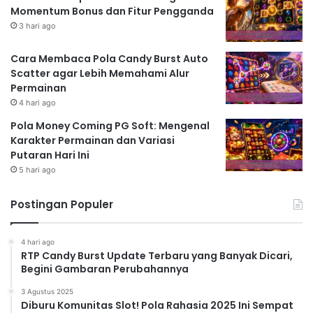
Momentum Bonus dan Fitur Pengganda
3 hari ago
Cara Membaca Pola Candy Burst Auto
Scatter agar Lebih Memahami Alur
Permainan
4 hari ago
Pola Money Coming PG Soft: Mengenal
Karakter Permainan dan Variasi
Putaran Hari Ini
5 hari ago
Postingan Populer
4 hari ago
RTP Candy Burst Update Terbaru yang Banyak Dicari,
Begini Gambaran Perubahannya
3 Agustus 2025
Diburu Komunitas Slot! Pola Rahasia 2025 Ini Sempat