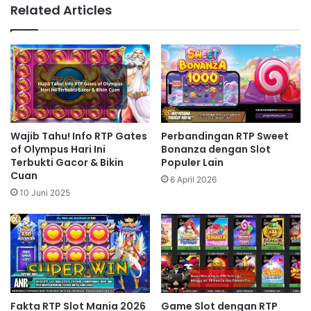
te
Related Articles
Wajib Tahu! Info RTP Gates
Perbandingan RTP Sweet
of Olympus Hari Ini
Bonanza dengan Slot
Terbukti Gacor & Bikin
Populer Lain
Cuan
6 April 2026
10 Juni 2025
Fakta RTP Slot Mania 2026
Game Slot dengan RTP