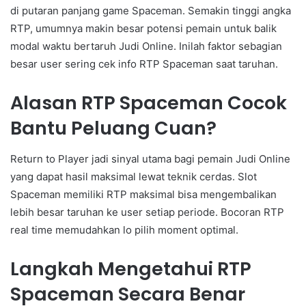
di putaran panjang game Spaceman. Semakin tinggi angka
RTP, umumnya makin besar potensi pemain untuk balik
modal waktu bertaruh Judi Online. Inilah faktor sebagian
besar user sering cek info RTP Spaceman saat taruhan.
Alasan RTP Spaceman Cocok
Bantu Peluang Cuan?
Return to Player jadi sinyal utama bagi pemain Judi Online
yang dapat hasil maksimal lewat teknik cerdas. Slot
Spaceman memiliki RTP maksimal bisa mengembalikan
lebih besar taruhan ke user setiap periode. Bocoran RTP
real time memudahkan lo pilih moment optimal.
Langkah Mengetahui RTP
Spaceman Secara Benar