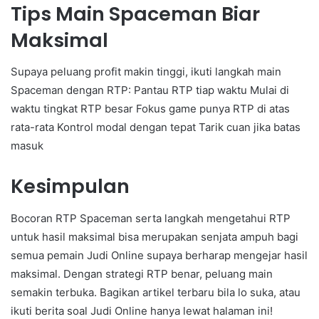
Tips Main Spaceman Biar
Maksimal
Supaya peluang profit makin tinggi, ikuti langkah main
Spaceman dengan RTP: Pantau RTP tiap waktu Mulai di
waktu tingkat RTP besar Fokus game punya RTP di atas
rata-rata Kontrol modal dengan tepat Tarik cuan jika batas
masuk
Kesimpulan
Bocoran RTP Spaceman serta langkah mengetahui RTP
untuk hasil maksimal bisa merupakan senjata ampuh bagi
semua pemain Judi Online supaya berharap mengejar hasil
maksimal. Dengan strategi RTP benar, peluang main
semakin terbuka. Bagikan artikel terbaru bila lo suka, atau
ikuti berita soal Judi Online hanya lewat halaman ini!