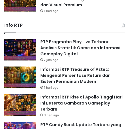
dan Visual Premium
1 hari ago
Info RTP
RTP Pragmatic Play Live Terbaru:
Analisis Statistik Game dan Informasi
Gameplay Digital
7 jam ago
Informasi RTP Treasure of Aztec:
Mengenal Persentase Return dan
Sistem Permainan Modern
1 hari ago
Informasi RTP Rise of Apollo Tinggi Hari
Ini Beserta Gambaran Gameplay
Terbaru
3 hari ago
RTP Candy Burst Update Terbaru yang