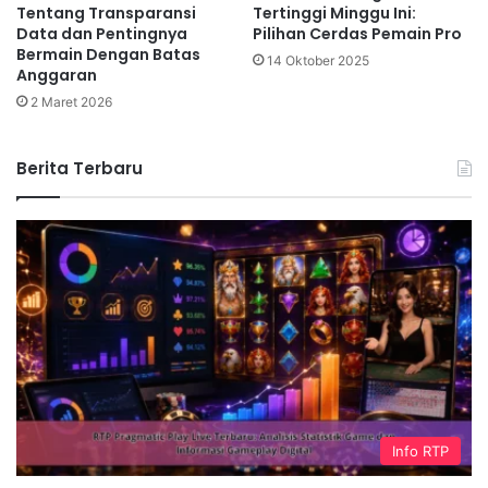
Tentang Transparansi
Tertinggi Minggu Ini:
Data dan Pentingnya
Pilihan Cerdas Pemain Pro
Bermain Dengan Batas
14 Oktober 2025
Anggaran
2 Maret 2026
Berita Terbaru
Info RTP