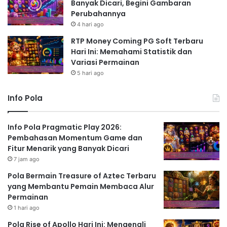
Banyak Dicari, Begini Gambaran
Perubahannya
4 hari ago
RTP Money Coming PG Soft Terbaru
Hari Ini: Memahami Statistik dan
Variasi Permainan
5 hari ago
Info Pola
Info Pola Pragmatic Play 2026:
Pembahasan Momentum Game dan
Fitur Menarik yang Banyak Dicari
7 jam ago
Pola Bermain Treasure of Aztec Terbaru
yang Membantu Pemain Membaca Alur
Permainan
1 hari ago
Pola Rise of Apollo Hari Ini: Mengenali