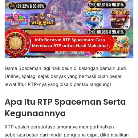
Game Spaceman lagi naik daun di kalangan pemain Judi
Online, apalagi sejak banyak yang berhasil cuan besar
lewat fitur RTP-nya yang bisa dipantau langsung!
Apa Itu RTP Spaceman Serta
Kegunaannya
RTP adalah persentase umumnya memperlihatkan
seberapa besar dari modal pengguna dapat dikembalikan