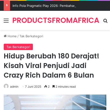
Info Pola Pragmatic Play 2026: Pembahasan Momentum Game dan Fitur Menarik yang Banyak Dicari
PRODUCTSFROMAFRICA
Menu
S
Home
/
Tak Berkategori
Tak Berkategori
Hidup Berubah 180 Derajat!
Kisah Viral Penjudi Jadi
Crazy Rich Dalam 6 Bulan
admin
7 Juni 2025
2
2 minutes read