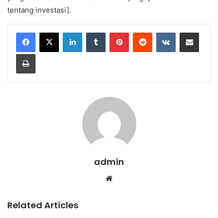
tentang investasi].
LinkedIn
Tumblr
Pinterest
Reddit
VKontakte
Share via Email
Print
admin
We
bsi
te
Related Articles