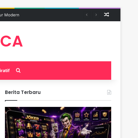
Random Arti
play Lebih Baik
ICA
Search for
ratif
Berita Terbaru