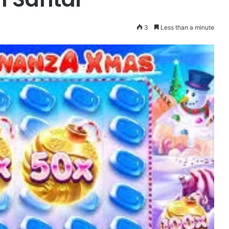
3
Less than a minute