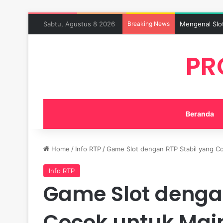
Sabtu, Agustus 8 2026
Breaking News
RTP Joker Ga
PR
Beranda
Home
/
Info RTP
/
Game Slot dengan RTP Stabil yang Co
Info RTP
Game Slot dengan
Cocok untuk Mai