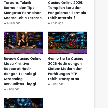
Terbaru: Teknik
Casino Online 2026:
Bermain dan Tips
Tampilan Baru dan
Mengatur Permainan
Pengalaman Bermain
Secara Lebih Terarah
Lebih Interaktif
13 jam ago
1 hari ago
Review Casino Online
Game Sic Bo Casino
Masa Kini: Live
2026 Hadir dengan
Baccarat Hadir
Sistem Modern dan
dengan Teknologi
Perhitungan RTP
Streaming
Lebih Transparan
Berkualitas Tinggi
3 hari ago
2 hari ago