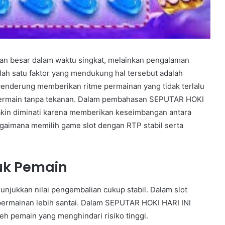
gan besar dalam waktu singkat, melainkan pengalaman
lah satu faktor yang mendukung hal tersebut adalah
cenderung memberikan ritme permainan yang tidak terlalu
n bermain tanpa tekanan. Dalam pembahasan SEPUTAR HOKI
makin diminati karena memberikan keseimbangan antara
agaimana memilih game slot dengan RTP stabil serta
tuk Pemain
nunjukkan nilai pengembalian cukup stabil. Dalam slot
 permainan lebih santai. Dalam SEPUTAR HOKI HARI INI
eh pemain yang menghindari risiko tinggi.