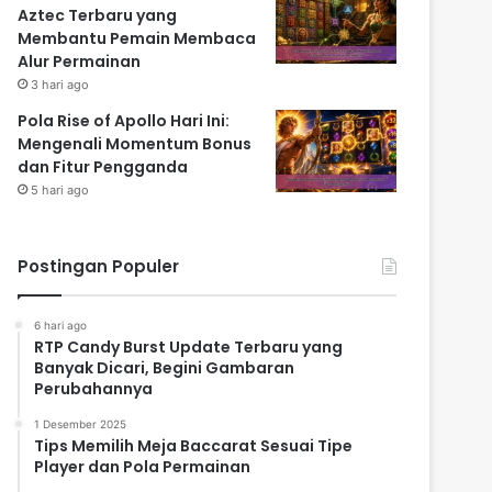
Aztec Terbaru yang
Membantu Pemain Membaca
Alur Permainan
3 hari ago
Pola Rise of Apollo Hari Ini:
Mengenali Momentum Bonus
dan Fitur Pengganda
5 hari ago
Postingan Populer
6 hari ago
RTP Candy Burst Update Terbaru yang
Banyak Dicari, Begini Gambaran
Perubahannya
1 Desember 2025
Tips Memilih Meja Baccarat Sesuai Tipe
Player dan Pola Permainan