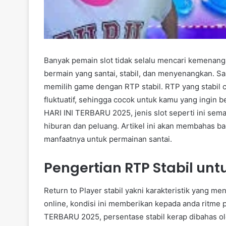
Banyak pemain slot tidak selalu mencari kemenan
bermain yang santai, stabil, dan menyenangkan. Sa
memilih game dengan RTP stabil. RTP yang stabil 
fluktuatif, sehingga cocok untuk kamu yang ingi
HARI INI TERBARU 2025, jenis slot seperti ini se
hiburan dan peluang. Artikel ini akan membahas b
manfaatnya untuk permainan santai.
Pengertian RTP Stabil un
Return to Player stabil yakni karakteristik yang me
online, kondisi ini memberikan kepada anda ritme
TERBARU 2025, persentase stabil kerap dibahas ol