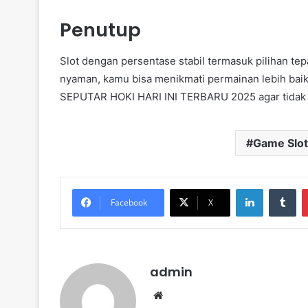
Penutup
Slot dengan persentase stabil termasuk pilihan te
nyaman, kamu bisa menikmati permainan lebih baik.
SEPUTAR HOKI HARI INI TERBARU 2025 agar tidak k
Game Slot
LinkedIn
Tumblr
Facebook
X
admin
We