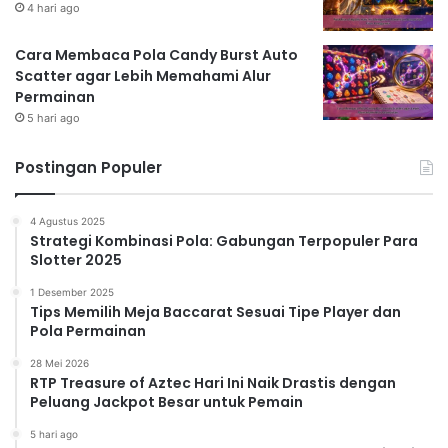
4 hari ago
Cara Membaca Pola Candy Burst Auto
Scatter agar Lebih Memahami Alur
Permainan
5 hari ago
Postingan Populer
4 Agustus 2025
Strategi Kombinasi Pola: Gabungan Terpopuler Para
Slotter 2025
1 Desember 2025
Tips Memilih Meja Baccarat Sesuai Tipe Player dan
Pola Permainan
28 Mei 2026
RTP Treasure of Aztec Hari Ini Naik Drastis dengan
Peluang Jackpot Besar untuk Pemain
5 hari ago