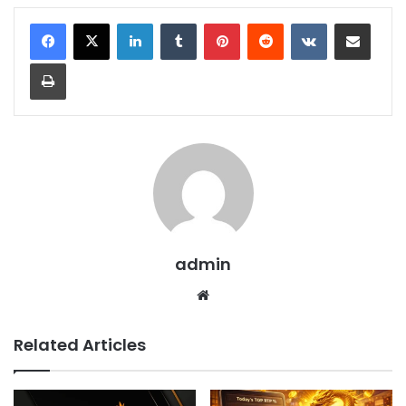
LinkedIn
Tumblr
Pinterest
Reddit
VKontakte
Share via Email
Print
admin
We
bsi
te
Related Articles