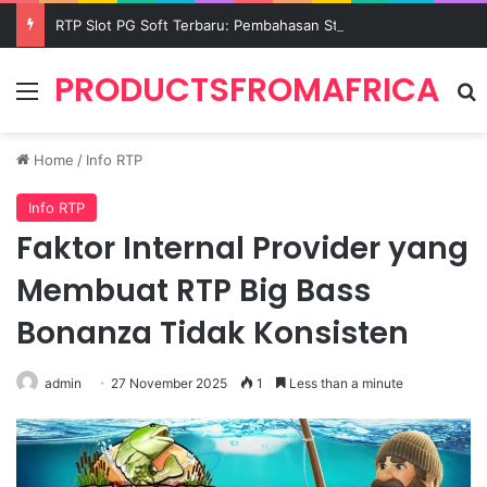
RTP Slot PG Soft Terbaru: Pembahasan Statistik Game yang Banyak Dicari Pemain
PRODUCTSFROMAFRICA
Menu
S
Home
/
Info RTP
Info RTP
Faktor Internal Provider yang
Membuat RTP Big Bass
Bonanza Tidak Konsisten
admin
27 November 2025
1
Less than a minute