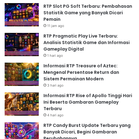
RTP Slot PG Soft Terbaru: Pembahasan
Statistik Game yang Banyak Dicari
Pemain
11 jam ago
RTP Pragmatic Play Live Terbaru:
Analisis Statistik Game dan Informasi
Gameplay Digital
1 hari ago
Informasi RTP Treasure of Aztec:
Mengenal Persentase Return dan
Sistem Permainan Modern
3 hari ago
Informasi RTP Rise of Apollo Tinggi Hari
Ini Beserta Gambaran Gameplay
Terbaru
4 hari ago
RTP Candy Burst Update Terbaru yang
Banyak Dicari, Begini Gambaran
Perubahannya