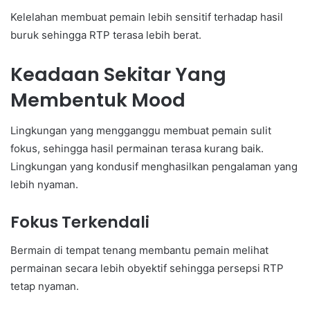
Kelelahan membuat pemain lebih sensitif terhadap hasil
buruk sehingga RTP terasa lebih berat.
Keadaan Sekitar Yang
Membentuk Mood
Lingkungan yang mengganggu membuat pemain sulit
fokus, sehingga hasil permainan terasa kurang baik.
Lingkungan yang kondusif menghasilkan pengalaman yang
lebih nyaman.
Fokus Terkendali
Bermain di tempat tenang membantu pemain melihat
permainan secara lebih obyektif sehingga persepsi RTP
tetap nyaman.