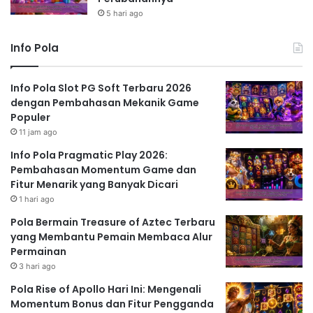
5 hari ago
Info Pola
Info Pola Slot PG Soft Terbaru 2026
dengan Pembahasan Mekanik Game
Populer
11 jam ago
Info Pola Pragmatic Play 2026:
Pembahasan Momentum Game dan
Fitur Menarik yang Banyak Dicari
1 hari ago
Pola Bermain Treasure of Aztec Terbaru
yang Membantu Pemain Membaca Alur
Permainan
3 hari ago
Pola Rise of Apollo Hari Ini: Mengenali
Momentum Bonus dan Fitur Pengganda