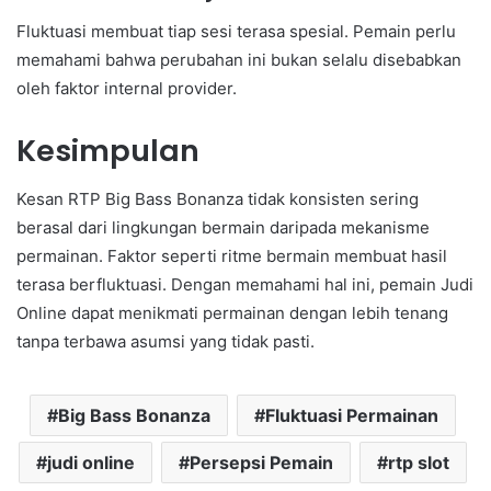
Fluktuasi membuat tiap sesi terasa spesial. Pemain perlu
memahami bahwa perubahan ini bukan selalu disebabkan
oleh faktor internal provider.
Kesimpulan
Kesan RTP Big Bass Bonanza tidak konsisten sering
berasal dari lingkungan bermain daripada mekanisme
permainan. Faktor seperti ritme bermain membuat hasil
terasa berfluktuasi. Dengan memahami hal ini, pemain Judi
Online dapat menikmati permainan dengan lebih tenang
tanpa terbawa asumsi yang tidak pasti.
Big Bass Bonanza
Fluktuasi Permainan
judi online
Persepsi Pemain
rtp slot