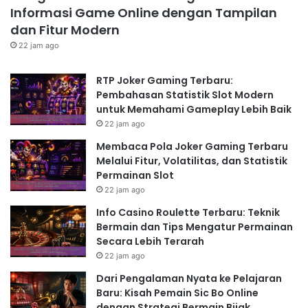
Informasi Game Online dengan Tampilan
dan Fitur Modern
22 jam ago
RTP Joker Gaming Terbaru:
Pembahasan Statistik Slot Modern
untuk Memahami Gameplay Lebih Baik
22 jam ago
Membaca Pola Joker Gaming Terbaru
Melalui Fitur, Volatilitas, dan Statistik
Permainan Slot
22 jam ago
Info Casino Roulette Terbaru: Teknik
Bermain dan Tips Mengatur Permainan
Secara Lebih Terarah
22 jam ago
Dari Pengalaman Nyata ke Pelajaran
Baru: Kisah Pemain Sic Bo Online
dengan Strategi Bermain Bijak