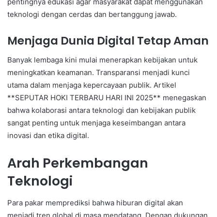
pentingnya edukasi agar masyarakat dapat menggunakan
teknologi dengan cerdas dan bertanggung jawab.
Menjaga Dunia Digital Tetap Aman
Banyak lembaga kini mulai menerapkan kebijakan untuk
meningkatkan keamanan. Transparansi menjadi kunci
utama dalam menjaga kepercayaan publik. Artikel
**SEPUTAR HOKI TERBARU HARI INI 2025** menegaskan
bahwa kolaborasi antara teknologi dan kebijakan publik
sangat penting untuk menjaga keseimbangan antara
inovasi dan etika digital.
Arah Perkembangan
Teknologi
Para pakar memprediksi bahwa hiburan digital akan
menjadi tren global di masa mendatang. Dengan dukungan