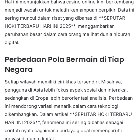
Hal ini menunjukkan bahwa casino online kini berkembang
menjadi wadah untuk melatih kemampuan berpikir. Data ini
sering muncul dalam riset yang dibahas di **SEPUTAR
HOKI TERBARU HARI INI 2025**, menggambarkan
perubahan besar dalam cara orang melihat dunia hiburan
digital.
Perbedaan Pola Bermain di Tiap
Negara
Setiap wilayah memiliki ciri khas tersendiri. Misalnya,
pengguna di Asia lebih fokus aspek sosial dan interaksi,
sedangkan di Eropa lebih berorientasi analisis. Perbedaan
ini mendorong variasi menarik dalam cara teknologi
dikembangkan. Dalam artikel **SEPUTAR HOKI TERBARU
HARI INI 2025**, fenomena ini sering dibahas sebagai
contoh nyata bagaimana budaya global memengaruhi
inovasi di dunia digital.