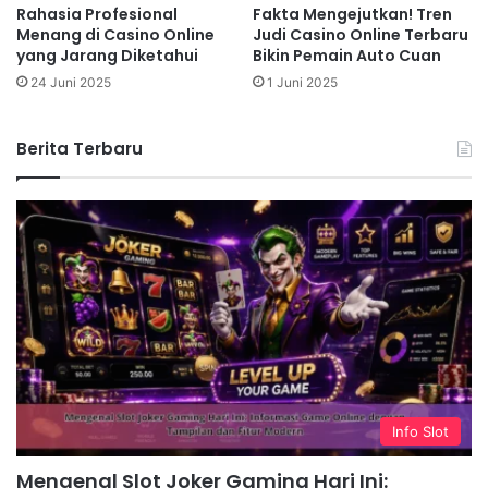
Rahasia Profesional
Fakta Mengejutkan! Tren
Menang di Casino Online
Judi Casino Online Terbaru
yang Jarang Diketahui
Bikin Pemain Auto Cuan
24 Juni 2025
1 Juni 2025
Berita Terbaru
Info Slot
Mengenal Slot Joker Gaming Hari Ini: