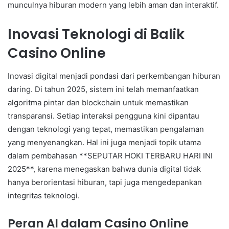
munculnya hiburan modern yang lebih aman dan interaktif.
Inovasi Teknologi di Balik
Casino Online
Inovasi digital menjadi pondasi dari perkembangan hiburan
daring. Di tahun 2025, sistem ini telah memanfaatkan
algoritma pintar dan blockchain untuk memastikan
transparansi. Setiap interaksi pengguna kini dipantau
dengan teknologi yang tepat, memastikan pengalaman
yang menyenangkan. Hal ini juga menjadi topik utama
dalam pembahasan **SEPUTAR HOKI TERBARU HARI INI
2025**, karena menegaskan bahwa dunia digital tidak
hanya berorientasi hiburan, tapi juga mengedepankan
integritas teknologi.
Peran AI dalam Casino Online