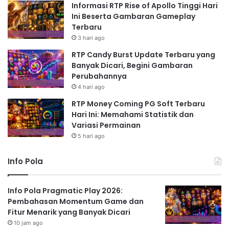
Informasi RTP Rise of Apollo Tinggi Hari
Ini Beserta Gambaran Gameplay
Terbaru
3 hari ago
RTP Candy Burst Update Terbaru yang
Banyak Dicari, Begini Gambaran
Perubahannya
4 hari ago
RTP Money Coming PG Soft Terbaru
Hari Ini: Memahami Statistik dan
Variasi Permainan
5 hari ago
Info Pola
Info Pola Pragmatic Play 2026:
Pembahasan Momentum Game dan
Fitur Menarik yang Banyak Dicari
10 jam ago