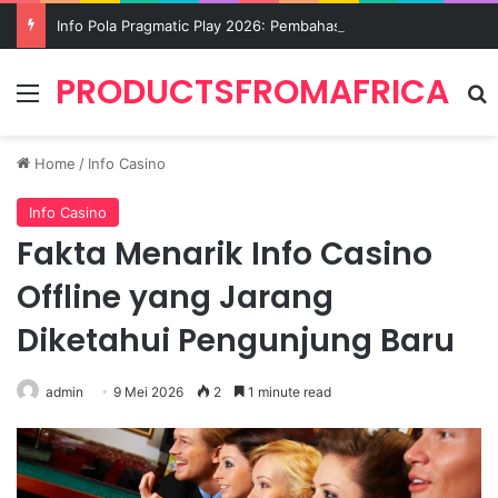
Info Pola Pragmatic Play 2026: Pembahasan Momentum Game dan Fitur Menarik yang Banyak Dicari
PRODUCTSFROMAFRICA
Menu
S
Home
/
Info Casino
Info Casino
Fakta Menarik Info Casino
Offline yang Jarang
Diketahui Pengunjung Baru
admin
9 Mei 2026
2
1 minute read