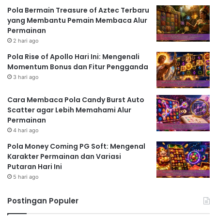
Pola Bermain Treasure of Aztec Terbaru
yang Membantu Pemain Membaca Alur
Permainan
2 hari ago
Pola Rise of Apollo Hari Ini: Mengenali
Momentum Bonus dan Fitur Pengganda
3 hari ago
Cara Membaca Pola Candy Burst Auto
Scatter agar Lebih Memahami Alur
Permainan
4 hari ago
Pola Money Coming PG Soft: Mengenal
Karakter Permainan dan Variasi
Putaran Hari Ini
5 hari ago
Postingan Populer