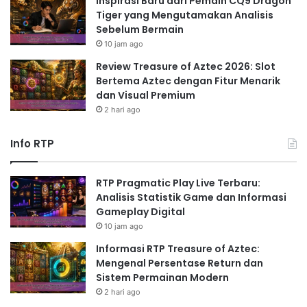
Inspirasi Baru dari Pemain CQ9 Dragon
Tiger yang Mengutamakan Analisis
Sebelum Bermain
10 jam ago
Review Treasure of Aztec 2026: Slot
Bertema Aztec dengan Fitur Menarik
dan Visual Premium
2 hari ago
Info RTP
RTP Pragmatic Play Live Terbaru:
Analisis Statistik Game dan Informasi
Gameplay Digital
10 jam ago
Informasi RTP Treasure of Aztec:
Mengenal Persentase Return dan
Sistem Permainan Modern
2 hari ago