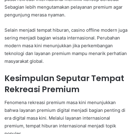
Sebagian lebih mengutamakan pelayanan premium agar
pengunjung merasa nyaman.
Selain menjadi tempat hiburan, casino offline modern juga
sering menjadi bagian wisata internasional. Perubahan
modern masa kini menunjukkan jika perkembangan
teknologi dan layanan premium mampu menarik perhatian
masyarakat global.
Kesimpulan Seputar Tempat
Rekreasi Premium
Fenomena rekreasi premium masa kini menunjukkan
bahwa layanan premium digital menjadi bagian penting di
era digital masa kini. Melalui layanan internasional
premium, tempat hiburan internasional menjadi topik
populer.