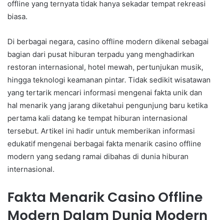
offline yang ternyata tidak hanya sekadar tempat rekreasi
biasa.
Di berbagai negara, casino offline modern dikenal sebagai
bagian dari pusat hiburan terpadu yang menghadirkan
restoran internasional, hotel mewah, pertunjukan musik,
hingga teknologi keamanan pintar. Tidak sedikit wisatawan
yang tertarik mencari informasi mengenai fakta unik dan
hal menarik yang jarang diketahui pengunjung baru ketika
pertama kali datang ke tempat hiburan internasional
tersebut. Artikel ini hadir untuk memberikan informasi
edukatif mengenai berbagai fakta menarik casino offline
modern yang sedang ramai dibahas di dunia hiburan
internasional.
Fakta Menarik Casino Offline
Modern Dalam Dunia Modern