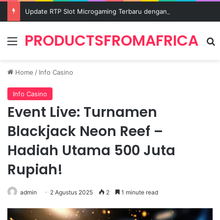
Update RTP Slot Microgaming Terbaru dengan Informasi Game Favorit Pemain Online
PRODUCTSFROMAFRICA
Menu
S
Home
/
Info Casino
Info Casino
Event Live: Turnamen
Blackjack Neon Reef –
Hadiah Utama 500 Juta
Rupiah!
admin
2 Agustus 2025
2
1 minute read