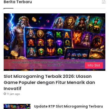
Berita Terbaru
Info Slot
Slot Microgaming Terbaik 2026: Ulasan
Game Populer dengan Fitur Menarik dan
Inovatif
11 jam ago
Update RTP Slot Microgaming Terbaru