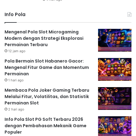
Info Pola
Mengenal Pola Slot Microgaming
Modern dengan Strategi Eksplorasi
Permainan Terbaru
12 jam ago
Pola Bermain Slot Habanero Gacor:
Mengenal Fitur Game dan Momentum
Permainan
1 hari ago
Membaca Pola Joker Gaming Terbaru
Melalui Fitur, Volatilitas, dan Statistik
Permainan Slot
2 hari ago
Info Pola Slot PG Soft Terbaru 2026
dengan Pembahasan Mekanik Game
Populer