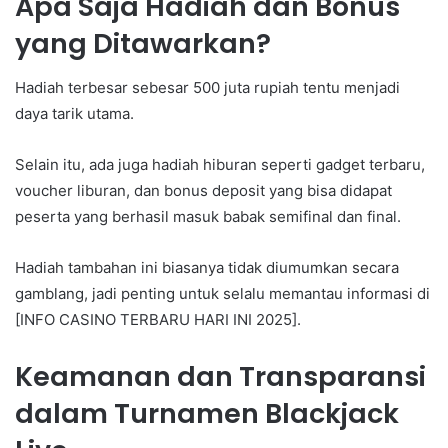
Apa Saja Hadiah dan Bonus
yang Ditawarkan?
Hadiah terbesar sebesar 500 juta rupiah tentu menjadi
daya tarik utama.
Selain itu, ada juga hadiah hiburan seperti gadget terbaru,
voucher liburan, dan bonus deposit yang bisa didapat
peserta yang berhasil masuk babak semifinal dan final.
Hadiah tambahan ini biasanya tidak diumumkan secara
gamblang, jadi penting untuk selalu memantau informasi di
[INFO CASINO TERBARU HARI INI 2025].
Keamanan dan Transparansi
dalam Turnamen Blackjack