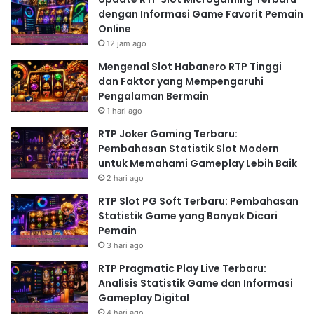
dengan Informasi Game Favorit Pemain
Online
12 jam ago
Mengenal Slot Habanero RTP Tinggi
dan Faktor yang Mempengaruhi
Pengalaman Bermain
1 hari ago
RTP Joker Gaming Terbaru:
Pembahasan Statistik Slot Modern
untuk Memahami Gameplay Lebih Baik
2 hari ago
RTP Slot PG Soft Terbaru: Pembahasan
Statistik Game yang Banyak Dicari
Pemain
3 hari ago
RTP Pragmatic Play Live Terbaru:
Analisis Statistik Game dan Informasi
Gameplay Digital
4 hari ago