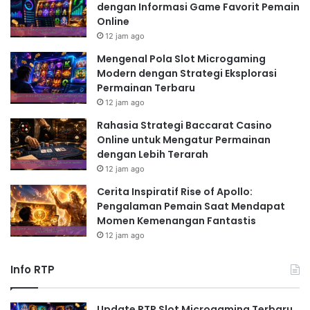
dengan Informasi Game Favorit Pemain
Online
12 jam ago
Mengenal Pola Slot Microgaming
Modern dengan Strategi Eksplorasi
Permainan Terbaru
12 jam ago
Rahasia Strategi Baccarat Casino
Online untuk Mengatur Permainan
dengan Lebih Terarah
12 jam ago
Cerita Inspiratif Rise of Apollo:
Pengalaman Pemain Saat Mendapat
Momen Kemenangan Fantastis
12 jam ago
Info RTP
Update RTP Slot Microgaming Terbaru