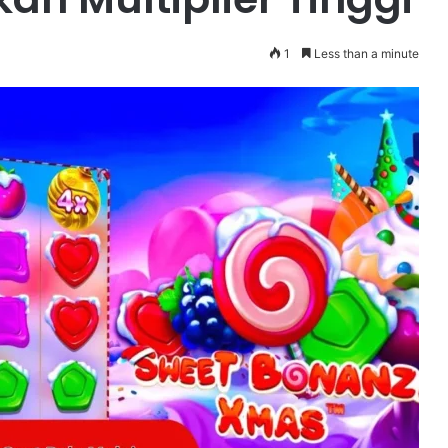
1
Less than a minute