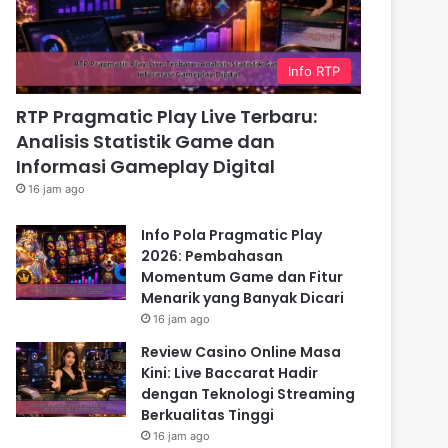
Info RTP
RTP Pragmatic Play Live Terbaru:
Analisis Statistik Game dan
Informasi Gameplay Digital
16 jam ago
Info Pola Pragmatic Play
2026: Pembahasan
Momentum Game dan Fitur
Menarik yang Banyak Dicari
16 jam ago
Review Casino Online Masa
Kini: Live Baccarat Hadir
dengan Teknologi Streaming
Berkualitas Tinggi
16 jam ago