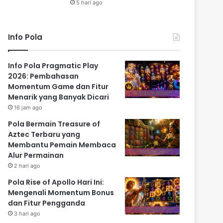
5 hari ago
Info Pola
Info Pola Pragmatic Play
2026: Pembahasan
Momentum Game dan Fitur
Menarik yang Banyak Dicari
16 jam ago
Pola Bermain Treasure of
Aztec Terbaru yang
Membantu Pemain Membaca
Alur Permainan
2 hari ago
Pola Rise of Apollo Hari Ini:
Mengenali Momentum Bonus
dan Fitur Pengganda
3 hari ago