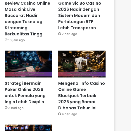
Review Casino Online
Game Sic Bo Casino
Masa Kini: Live
2026 Hadir dengan
Baccarat Hadir
Sistem Modern dan
dengan Teknologi
Perhitungan RTP
Streaming
Lebih Transparan
Berkualitas Tinggi
2 hari ago
16 jam ago
Strategi Bermain
Mengenal Info Casino
Poker Online 2026
Online Game
untuk Pemula yang
Blackjack Terbaik
Ingin Lebih Disiplin
2026 yang Ramai
Dibahas Tahun Ini
3 hari ago
4 hari ago