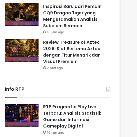
Inspirasi Baru dari Pemain
CQ9 Dragon Tiger yang
Mengutamakan Analisis
Sebelum Bermain
16 jam ago
Review Treasure of Aztec
2026: Slot Bertema Aztec
dengan Fitur Menarik dan
Visual Premium
2 hari ago
Info RTP
RTP Pragmatic Play Live
Terbaru: Analisis Statistik
Game dan Informasi
Gameplay Digital
16 jam ago