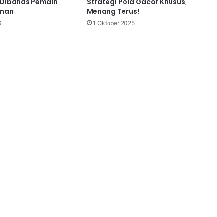
 Dibahas Pemain
Strategi Pola Gacor Khusus,
aman
Menang Terus!
6
1 Oktober 2025