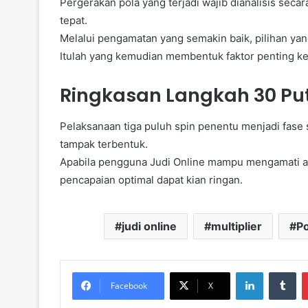
Pergerakan pola yang terjadi wajib dianalisis sec
tepat.
Melalui pengamatan yang semakin baik, pilihan yan
Itulah yang kemudian membentuk faktor penting ke
Ringkasan Langkah 30 Put
Pelaksanaan tiga puluh spin penentu menjadi fase 
tampak terbentuk.
Apabila pengguna Judi Online mampu mengamati al
pencapaian optimal dapat kian ringan.
judi online
multiplier
P
LinkedIn
Tumblr
Facebook
X