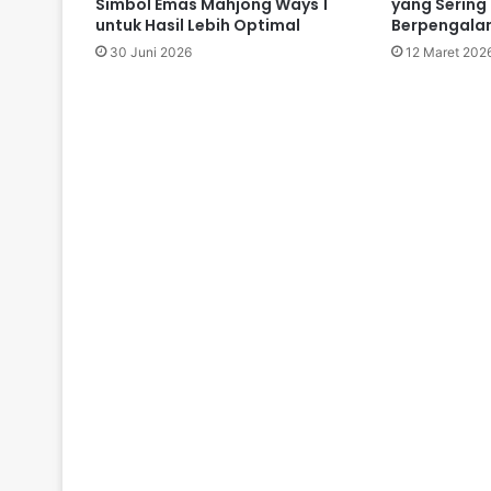
Simbol Emas Mahjong Ways 1
yang Sering
untuk Hasil Lebih Optimal
Berpengal
30 Juni 2026
12 Maret 202