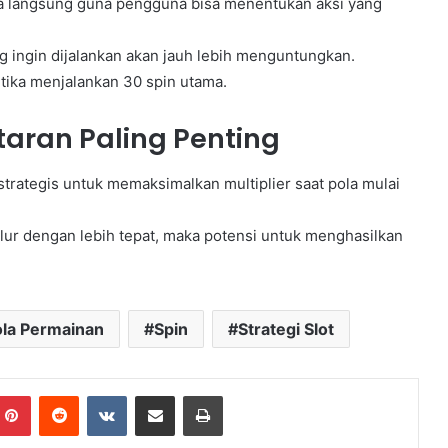
ara langsung guna pengguna bisa menentukan aksi yang
g ingin dijalankan akan jauh lebih menguntungkan.
tika menjalankan 30 spin utama.
aran Paling Penting
strategis untuk memaksimalkan multiplier saat pola mulai
ur dengan lebih tepat, maka potensi untuk menghasilkan
ola Permainan
Spin
Strategi Slot
Pinterest
Reddit
VKontakte
Share via Email
Print