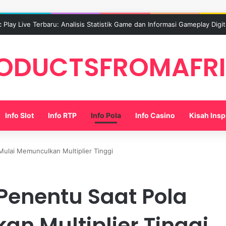
agmatic Play 2026: Pembahasan Momentum Game dan Fitur Menarik yang 
ODUCTSFROMAFR
Info Slot
Info RTP
Info Pola
Info Casino
Kisah Inspi
Mulai Memunculkan Multiplier Tinggi
 Penentu Saat Pola
n Multiplier Tinggi