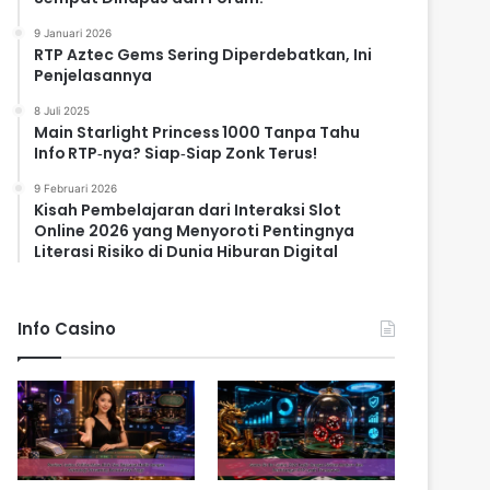
9 Januari 2026
RTP Aztec Gems Sering Diperdebatkan, Ini
Penjelasannya
8 Juli 2025
Main Starlight Princess 1000 Tanpa Tahu
Info RTP‑nya? Siap‑Siap Zonk Terus!
9 Februari 2026
Kisah Pembelajaran dari Interaksi Slot
Online 2026 yang Menyoroti Pentingnya
Literasi Risiko di Dunia Hiburan Digital
Info Casino