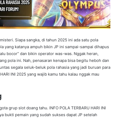
steri. Siapa sangka, di tahun 2025 ini ada satu pola
ola yang katanya ampuh bikin JP ini sampai-sampai dihapus
lalu bocor” dan bikin operator was-was. Nggak heran,
tang pola ini. Nah, penasaran kenapa bisa begitu heboh dan
s tuntas segala seluk-beluk pola rahasia yang jadi buruan para
ARI INI 2025 yang wajib kamu tahu kalau nggak mau
g
nggota grup slot doang tahu. INFO POLA TERBARU HARI INI
ya bukti pemain yang sudah sukses dapat JP setelah