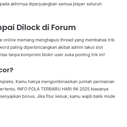
 pada akhirnya diperjuangkan semua player seluruh
ai Dilock di Forum
me online memang menghapus thread yang membahas trik
rd paling diperbincangkan akibat admin takut slot
as tanpa kompromi blokir user suka posting trik ini!
cor?
 kompleks. Kamu hanya mengombinasikan jumlah permainan
tertentu. INFO POLA TERBARU HARI INI 2025 biasanya
enyajikan bonus. Jika fitur keluar, kamu wajib balik mode