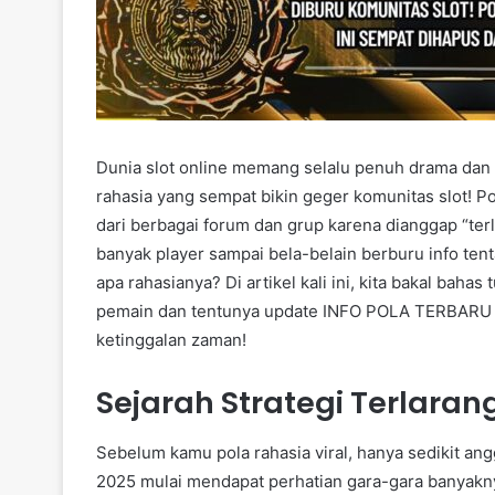
Dunia slot online memang selalu penuh drama dan mi
rahasia yang sempat bikin geger komunitas slot! P
dari berbagai forum dan grup karena dianggap “ter
banyak player sampai bela-belain berburu info ten
apa rahasianya? Di artikel kali ini, kita bakal baha
pemain dan tentunya update INFO POLA TERBARU H
ketinggalan zaman!
Sejarah Strategi Terlaran
Sebelum kamu pola rahasia viral, hanya sedikit a
2025 mulai mendapat perhatian gara-gara banyakn