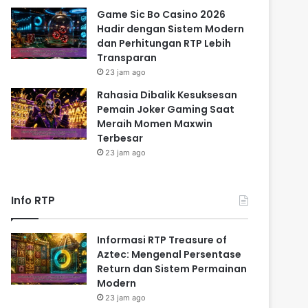
Game Sic Bo Casino 2026
Hadir dengan Sistem Modern
dan Perhitungan RTP Lebih
Transparan
23 jam ago
Rahasia Dibalik Kesuksesan
Pemain Joker Gaming Saat
Meraih Momen Maxwin
Terbesar
23 jam ago
Info RTP
Informasi RTP Treasure of
Aztec: Mengenal Persentase
Return dan Sistem Permainan
Modern
23 jam ago