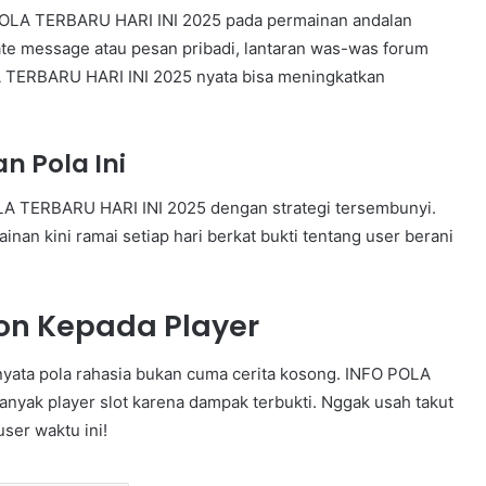
 POLA TERBARU HARI INI 2025 pada permainan andalan
ivate message atau pesan pribadi, lantaran was-was forum
LA TERBARU HARI INI 2025 nyata bisa meningkatkan
.
n Pola Ini
LA TERBARU HARI INI 2025 dengan strategi tersembunyi.
nan kini ramai setiap hari berkat bukti tentang user berani
on Kepada Player
yata pola rahasia bukan cuma cerita kosong. INFO POLA
nyak player slot karena dampak terbukti. Nggak usah takut
ser waktu ini!