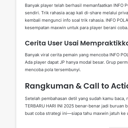
Banyak player telah berhasil memanfaatkan INFO
sendiri. Trik rahasia acap kali di-share melalui pr
kembali mengunci info soal trik rahasia. INFO PO
kesempatan maxwin untuk para player berani coba
Cerita User Usai Mempraktikka
Banyak viral cerita pemain yang mencoba INFO PO
Ada player dapat JP hanya modal besar. Grup permai
mencoba pola tersembunyi.
Rangkuman & Call to Acti
Setelah pembahasan detil yang sudah kamu baca, n
TERBARU HARI INI 2025 benar-benar jadi buruan ba
buat coba strategi ini—siapa tahu maxwin jatuh ke u