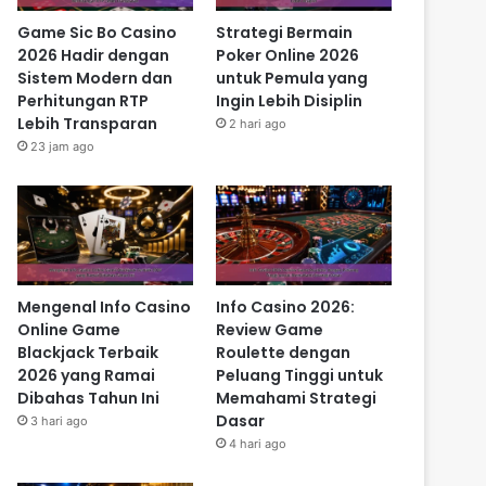
Game Sic Bo Casino
Strategi Bermain
2026 Hadir dengan
Poker Online 2026
Sistem Modern dan
untuk Pemula yang
Perhitungan RTP
Ingin Lebih Disiplin
Lebih Transparan
2 hari ago
23 jam ago
Mengenal Info Casino
Info Casino 2026:
Online Game
Review Game
Blackjack Terbaik
Roulette dengan
2026 yang Ramai
Peluang Tinggi untuk
Dibahas Tahun Ini
Memahami Strategi
Dasar
3 hari ago
4 hari ago