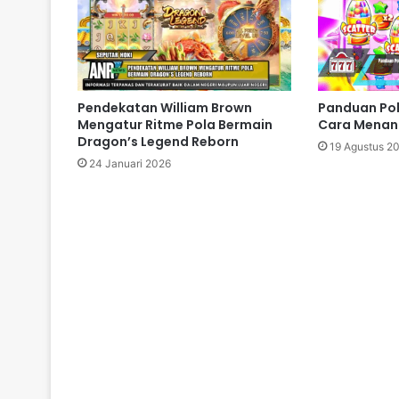
Pendekatan William Brown
Panduan Pol
Mengatur Ritme Pola Bermain
Cara Menang
Dragon’s Legend Reborn
19 Agustus 2
24 Januari 2026