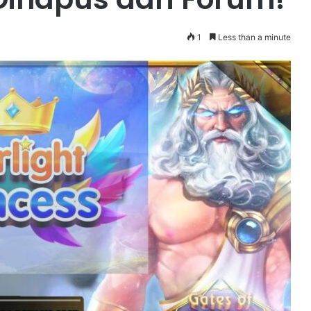
1
Less than a minute