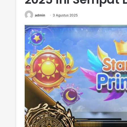
admin
3 Agustus 2025