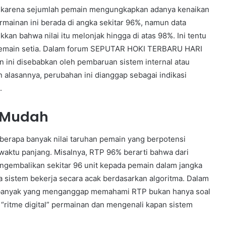
iral karena sejumlah pemain mengungkapkan adanya kenaikan
rmainan ini berada di angka sekitar 96%, namun data
an bahwa nilai itu melonjak hingga di atas 98%. Ini tentu
 pemain setia. Dalam forum SEPUTAR HOKI TERBARU HARI
n ini disebabkan oleh pembaruan sistem internal atau
n alasannya, perubahan ini dianggap sebagai indikasi
.
 Mudah
seberapa banyak nilai taruhan pemain yang berpotensi
waktu panjang. Misalnya, RTP 96% berarti bahwa dari
engembalikan sekitar 96 unit kepada pemain dalam jangka
na sistem bekerja secara acak berdasarkan algoritma. Dalam
banyak yang menganggap memahami RTP bukan hanya soal
“ritme digital” permainan dan mengenali kapan sistem