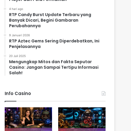
4 hari ago
RTP Candy Burst Update Terbaru yang
Banyak Dicari, Begini Gambaran
Perubahannya
9 Januari 2026
RTP Aztec Gems Sering Diperdebatkan, Ini
Penjelasannya
20 Juli 2025
Mengungkap Mitos dan Fakta Seputar
Casino: Jangan Sampai Tertipu Informasi
Salah!
Info Casino