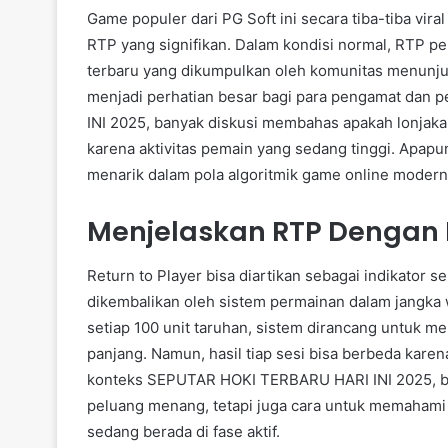
Game populer dari PG Soft ini secara tiba-tiba v
RTP yang signifikan. Dalam kondisi normal, RTP pe
terbaru yang dikumpulkan oleh komunitas menunjukk
menjadi perhatian besar bagi para pengamat dan
INI 2025, banyak diskusi membahas apakah lonjaka
karena aktivitas pemain yang sedang tinggi. Apapu
menarik dalam pola algoritmik game online modern
Menjelaskan RTP Dengan
Return to Player bisa diartikan sebagai indikator 
dikembalikan oleh sistem permainan dalam jangka 
setiap 100 unit taruhan, sistem dirancang untuk m
panjang. Namun, hasil tiap sesi bisa berbeda kare
konteks SEPUTAR HOKI TERBARU HARI INI 2025, 
peluang menang, tetapi juga cara untuk memahami 
sedang berada di fase aktif.