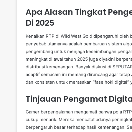
Apa Alasan Tingkat Peng
Di 2025
Kenaikan RTP di Wild West Gold dipengaruhi oleh b
penyebab utamanya adalah pembaruan sistem algori
pengembang untuk menjaga keseimbangan pengalama
meningkat di awal tahun 2025 juga diyakini berpe
distribusi kemenangan. Banyak diskusi di SEPUT
adaptif semacam ini memang dirancang agar tetap 
dan konsisten untuk merasakan “fase hoki digital”
Tinjauan Pengamat Digita
Gamer berpengalaman mengamati bahwa pola RTP 
cukup menarik. Mereka mencatat adanya peningkata
berpengaruh besar terhadap hasil kemenangan. Selai