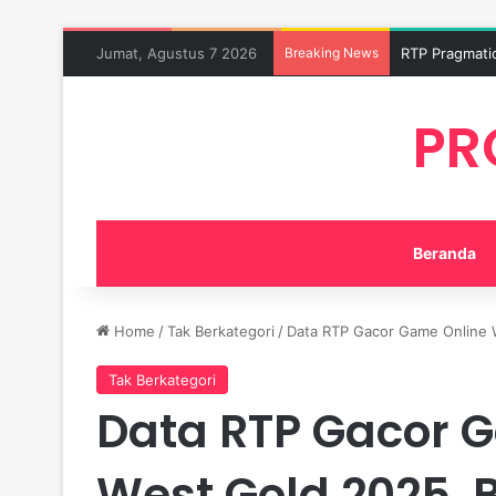
Jumat, Agustus 7 2026
Breaking News
Info Pola Pr
PR
Beranda
Home
/
Tak Berkategori
/
Data RTP Gacor Game Online W
Tak Berkategori
Data RTP Gacor 
West Gold 2025,