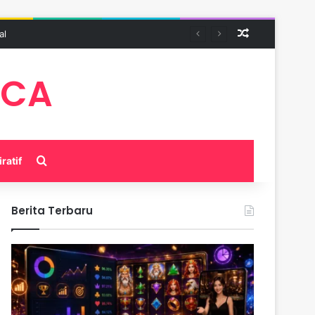
Random Arti
Banyak Dicari
ICA
Search for
ratif
Berita Terbaru