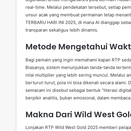
real-time. Melalui pendekatan tersebut, setiap pem
unsur acak yang membuat permainan tetap menant
TERBARU HARI INI 2025, di mana AI dianggap sebag
transparan sekaligus lebih dinamis.
Metode Mengetahui Wakt
Bagi pemain yang ingin memahami kapan RTP sedang
Biasanya, sistem menunjukkan tanda-tanda terten
nilai multiplier yang lebih sering muncul. Melalui
berturut-turut, pola ini bisa dikenali secara ala
semacam ini disebut sebagai bentuk “literasi digi
berpikir analitis, bukan emosional, dalam membaca
Makna Dari Wild West Gol
Lonjakan RTP Wild West Gold 2025 memberi pelajar