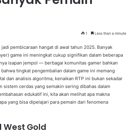
1
Less than a minute
 jadi pembicaraan hangat di awal tahun 2025. Banyak
yer) game ini meningkat cukup signifikan dalam beberapa
anya isapan jempol — berbagai komunitas gamer bahkan
 bahwa tingkat pengembalian dalam game ini memang
ital dan analisis algoritma, kenaikan RTP ini bukan sekadar
ren sistem cerdas yang semakin sering dibahas dalam
bahasan edukatif ini, kita akan melihat apa makna
apa yang bisa dipelajari para pemain dari fenomena
d West Gold