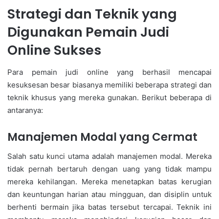
Strategi dan Teknik yang
Digunakan Pemain Judi
Online Sukses
Para pemain judi online yang berhasil mencapai
kesuksesan besar biasanya memiliki beberapa strategi dan
teknik khusus yang mereka gunakan. Berikut beberapa di
antaranya:
Manajemen Modal yang Cermat
Salah satu kunci utama adalah manajemen modal. Mereka
tidak pernah bertaruh dengan uang yang tidak mampu
mereka kehilangan. Mereka menetapkan batas kerugian
dan keuntungan harian atau mingguan, dan disiplin untuk
berhenti bermain jika batas tersebut tercapai. Teknik ini