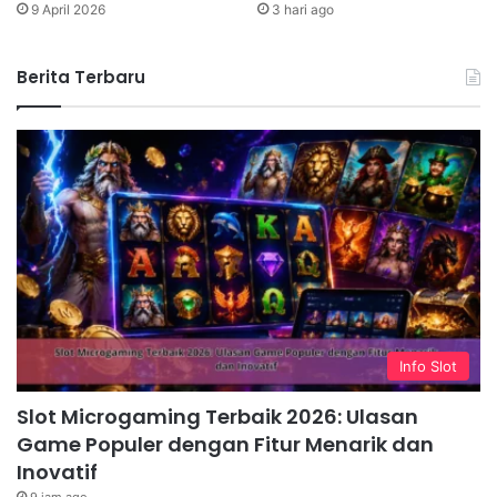
9 April 2026
3 hari ago
Berita Terbaru
Info Slot
Slot Microgaming Terbaik 2026: Ulasan
Game Populer dengan Fitur Menarik dan
Inovatif
9 jam ago