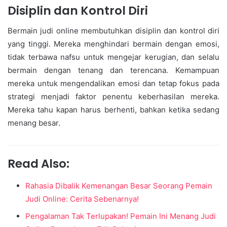
Disiplin dan Kontrol Diri
Bermain judi online membutuhkan disiplin dan kontrol diri
yang tinggi. Mereka menghindari bermain dengan emosi,
tidak terbawa nafsu untuk mengejar kerugian, dan selalu
bermain dengan tenang dan terencana. Kemampuan
mereka untuk mengendalikan emosi dan tetap fokus pada
strategi menjadi faktor penentu keberhasilan mereka.
Mereka tahu kapan harus berhenti, bahkan ketika sedang
menang besar.
Read Also:
Rahasia Dibalik Kemenangan Besar Seorang Pemain
Judi Online: Cerita Sebenarnya!
Pengalaman Tak Terlupakan! Pemain Ini Menang Judi