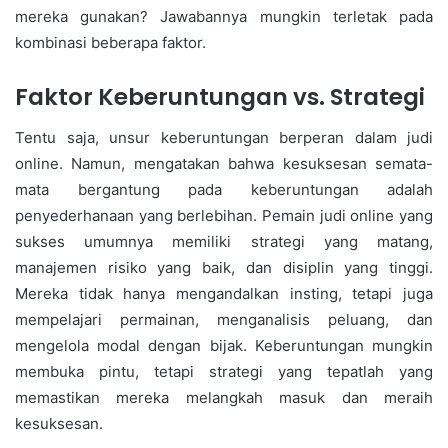
mereka gunakan? Jawabannya mungkin terletak pada
kombinasi beberapa faktor.
Faktor Keberuntungan vs. Strategi
Tentu saja, unsur keberuntungan berperan dalam judi
online. Namun, mengatakan bahwa kesuksesan semata-
mata bergantung pada keberuntungan adalah
penyederhanaan yang berlebihan. Pemain judi online yang
sukses umumnya memiliki strategi yang matang,
manajemen risiko yang baik, dan disiplin yang tinggi.
Mereka tidak hanya mengandalkan insting, tetapi juga
mempelajari permainan, menganalisis peluang, dan
mengelola modal dengan bijak. Keberuntungan mungkin
membuka pintu, tetapi strategi yang tepatlah yang
memastikan mereka melangkah masuk dan meraih
kesuksesan.