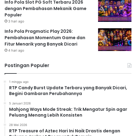
Info Pola Slot PG Soft Terbaru 2026
dengan Pembahasan Mekanik Game
Populer
3 hari ago
Info Pola Pragmatic Play 2026:
Pembahasan Momentum Game dan
Fitur Menarik yang Banyak Dicari
4 hari ago
Postingan Populer
1 minggu ago
RTP Candy Burst Update Terbaru yang Banyak Dicari,
Begini Gambaran Perubahannya
5 Januari 2026
Mahjong Ways Mode Streak: Trik Mengatur Spin agar
Peluang Menang Lebih Konsisten
28 Mei 2026
RTP Treasure of Aztec Hari Ini Naik Drastis dengan