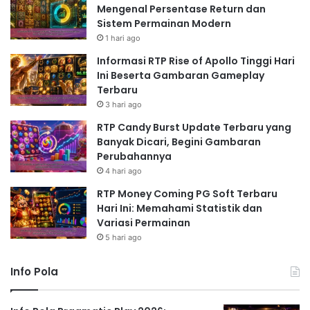
Mengenal Persentase Return dan
Sistem Permainan Modern
1 hari ago
Informasi RTP Rise of Apollo Tinggi Hari
Ini Beserta Gambaran Gameplay
Terbaru
3 hari ago
RTP Candy Burst Update Terbaru yang
Banyak Dicari, Begini Gambaran
Perubahannya
4 hari ago
RTP Money Coming PG Soft Terbaru
Hari Ini: Memahami Statistik dan
Variasi Permainan
5 hari ago
Info Pola