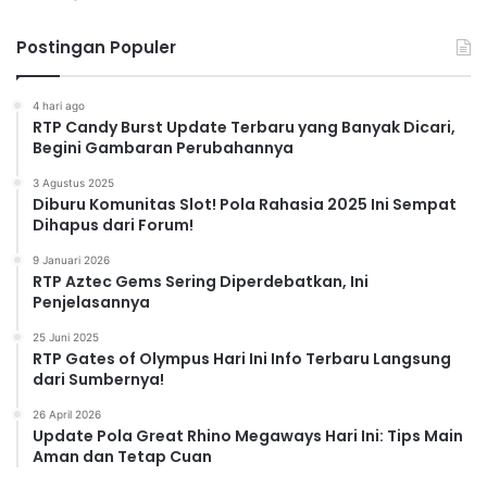
Postingan Populer
4 hari ago
RTP Candy Burst Update Terbaru yang Banyak Dicari,
Begini Gambaran Perubahannya
3 Agustus 2025
Diburu Komunitas Slot! Pola Rahasia 2025 Ini Sempat
Dihapus dari Forum!
9 Januari 2026
RTP Aztec Gems Sering Diperdebatkan, Ini
Penjelasannya
25 Juni 2025
RTP Gates of Olympus Hari Ini Info Terbaru Langsung
dari Sumbernya!
26 April 2026
Update Pola Great Rhino Megaways Hari Ini: Tips Main
Aman dan Tetap Cuan