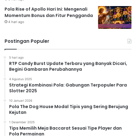
Pola Rise of Apollo Hari Ini: Mengenali
Momentum Bonus dan Fitur Pengganda
4 hari ago
Postingan Populer
5 hari ago
RTP Candy Burst Update Terbaru yang Banyak Dicari,
Begini Gambaran Perubahannya
4 Agustus 2025
Strategi Kombinasi Pola: Gabungan Terpopuler Para
Slotter 2025
10 Januari 2026
Pola The Dog House Modal Tipis yang Sering Berujung
Kejutan
1 Desember 2025
Tips Memilih Meja Baccarat Sesuai Tipe Player dan
Pola Permainan