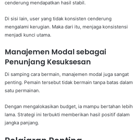
cenderung mendapatkan hasil stabil.
Di sisi lain, user yang tidak konsisten cenderung
mengalami kerugian. Maka dari itu, menjaga konsistensi
menjadi kunci utama.
Manajemen Modal sebagai
Penunjang Kesuksesan
Di samping cara bermain, manajemen modal juga sangat
penting. Pemain tersebut tidak bermain tanpa batas dalam
satu permainan.
Dengan mengalokasikan budget, ia mampu bertahan lebih
lama. Strategi ini terbukti memberikan hasil positif dalam
jangka panjang.