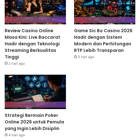
Review Casino Online
Game Sic Bo Casino 2026
Masa Kini: Live Baccarat
Hadir dengan Sistem
Hadir dengan Teknologi
Modern dan Perhitungan
Streaming Berkualitas
RTP Lebih Transparan
Tinggi
3 hari ago
2 hari ago
Strategi Bermain Poker
Online 2026 untuk Pemula
yang Ingin Lebih Disiplin
4 hari ago