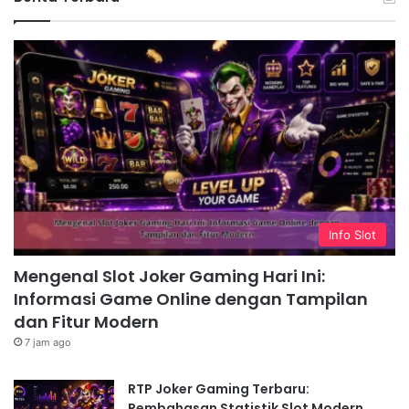
Info Slot
Mengenal Slot Joker Gaming Hari Ini:
Informasi Game Online dengan Tampilan
dan Fitur Modern
7 jam ago
RTP Joker Gaming Terbaru:
Pembahasan Statistik Slot Modern