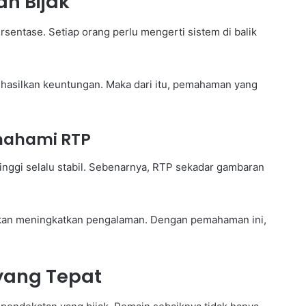
n Bijak
sentase. Setiap orang perlu mengerti sistem di balik
menghasilkan keuntungan. Maka dari itu, pemahaman yang
ahami RTP
nggi selalu stabil. Sebenarnya, RTP sekadar gambaran
kan meningkatkan pengalaman. Dengan pemahaman ini,
yang Tepat