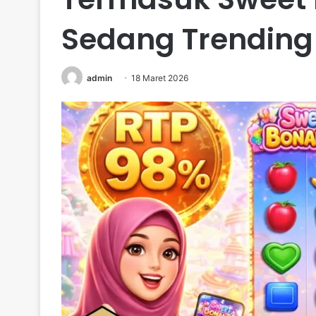
Sedang Trending
admin
18 Maret 2026