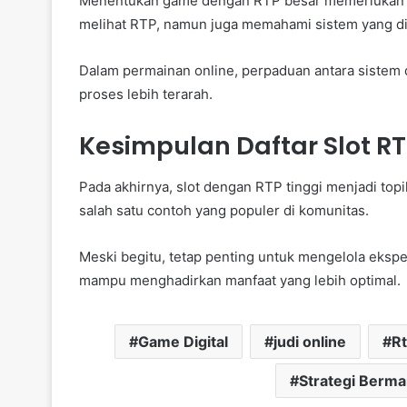
Menentukan game dengan RTP besar memerlukan pe
melihat RTP, namun juga memahami sistem yang d
Dalam permainan online, perpaduan antara sistem 
proses lebih terarah.
Kesimpulan Daftar Slot R
Pada akhirnya, slot dengan RTP tinggi menjadi to
salah satu contoh yang populer di komunitas.
Meski begitu, tetap penting untuk mengelola ekspek
mampu menghadirkan manfaat yang lebih optimal.
Game Digital
judi online
R
Strategi Berma