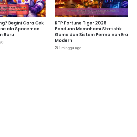
ng? Begini Cara Cek
RTP Fortune Tiger 2026:
line ala Spaceman
Panduan Memahami Statistik
n Baru
Game dan Sistem Permainan Era
Modern
26
1 minggu ago