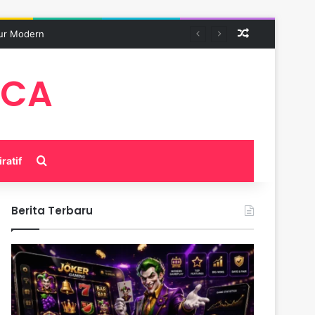
Random Arti
play Lebih Baik
ICA
Search for
ratif
Berita Terbaru