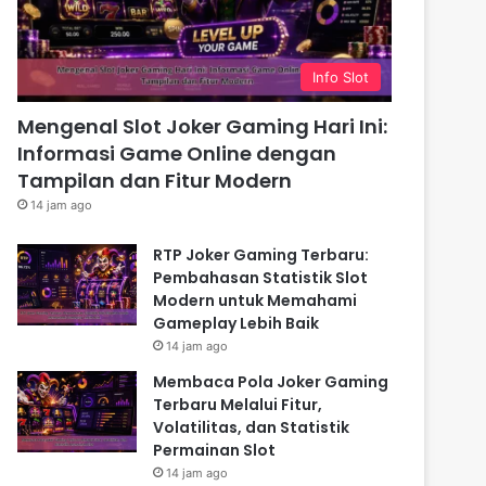
Info Slot
Mengenal Slot Joker Gaming Hari Ini:
Informasi Game Online dengan
Tampilan dan Fitur Modern
14 jam ago
RTP Joker Gaming Terbaru:
Pembahasan Statistik Slot
Modern untuk Memahami
Gameplay Lebih Baik
14 jam ago
Membaca Pola Joker Gaming
Terbaru Melalui Fitur,
Volatilitas, dan Statistik
Permainan Slot
14 jam ago