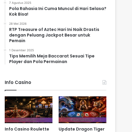
7 Agustus 2025
Pola Rahasia Ini Cuma Muncul di Hari Selasa?
Kok Bisa!
28 Mei 2026
RTP Treasure of Aztec Hari Ini Naik Drastis
dengan Peluang Jackpot Besar untuk
Pemain
1 Desember 2025
Tips Memilih Meja Baccarat Sesuai Tipe
Player dan Pola Permainan
Info Casino
Info Casino Roulette
Update Dragon Tiger