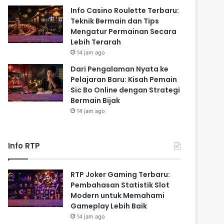
Info Casino Roulette Terbaru:
Teknik Bermain dan Tips
Mengatur Permainan Secara
Lebih Terarah
14 jam ago
Dari Pengalaman Nyata ke
Pelajaran Baru: Kisah Pemain
Sic Bo Online dengan Strategi
Bermain Bijak
14 jam ago
Info RTP
RTP Joker Gaming Terbaru:
Pembahasan Statistik Slot
Modern untuk Memahami
Gameplay Lebih Baik
14 jam ago