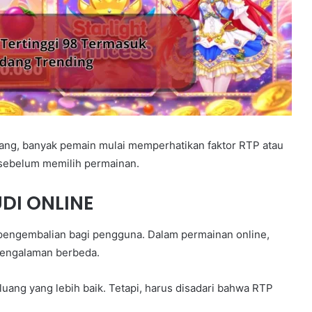
bang, banyak pemain mulai memperhatikan faktor RTP atau
g sebelum memilih permainan.
DI ONLINE
 pengembalian bagi pengguna. Dalam permainan online,
pengalaman berbeda.
ang yang lebih baik. Tetapi, harus disadari bahwa RTP