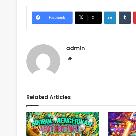
LinkedIn
Tumblr
Facebook
X
admin
We
bsi
te
Related Articles