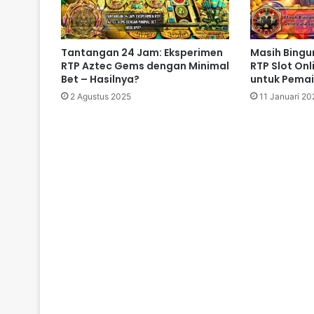
Tantangan 24 Jam: Eksperimen
Masih Bingu
RTP Aztec Gems dengan Minimal
RTP Slot On
Bet – Hasilnya?
untuk Pemai
2 Agustus 2025
11 Januari 20