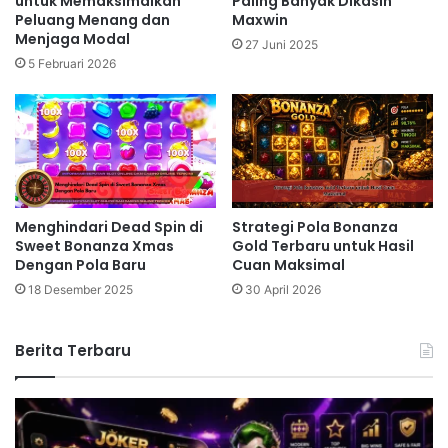
untuk Memaksimalkan
Paling Banyak Dikasih
Peluang Menang dan
Maxwin
Menjaga Modal
27 Juni 2025
5 Februari 2026
Menghindari Dead Spin di
Strategi Pola Bonanza
Sweet Bonanza Xmas
Gold Terbaru untuk Hasil
Dengan Pola Baru
Cuan Maksimal
18 Desember 2025
30 April 2026
Berita Terbaru