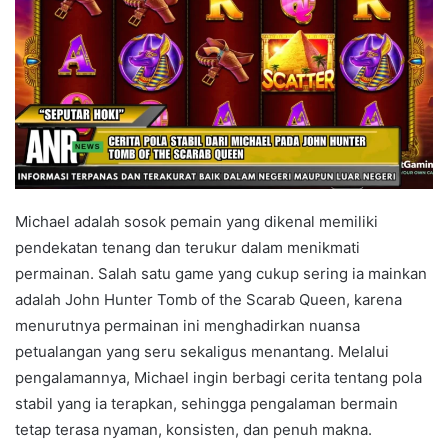
Michael adalah sosok pemain yang dikenal memiliki
pendekatan tenang dan terukur dalam menikmati
permainan. Salah satu game yang cukup sering ia mainkan
adalah John Hunter Tomb of the Scarab Queen, karena
menurutnya permainan ini menghadirkan nuansa
petualangan yang seru sekaligus menantang. Melalui
pengalamannya, Michael ingin berbagi cerita tentang pola
stabil yang ia terapkan, sehingga pengalaman bermain
tetap terasa nyaman, konsisten, dan penuh makna.