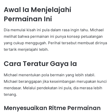
Awal Ia Menjelajahi
Permainan Ini
Dia memulai kisah ini pula dalam rasa ingin tahu. Michael
melihat bahwa permainan ini punya konsep petualangan
yang cukup menggugah. Perihal tersebut membuat dirinya
tertarik menjelajahi lebih.
Cara Teratur Gaya Ia
Michael menentukan pola bermain yang lebih stabil.
Michael beranggapan jika keseimbangan merupakan kunci
mendasar. Melalui pendekatan ini pula, dia merasa lebih
tenang.
Menyesuaikan Ritme Permainan