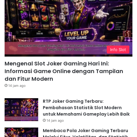
Info Slot
Mengenal Slot Joker Gaming Hari Ini:
Informasi Game Online dengan Tampilan
dan Fitur Modern
14 jam ago
RTP Joker Gaming Terbaru:
Pembahasan Statistik Slot Modern
untuk Memahami Gameplay Lebih Baik
14 jam ago
Membaca Pola Joker Gaming Terbaru