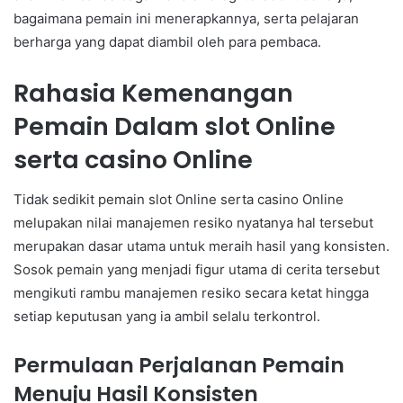
bagaimana pemain ini menerapkannya, serta pelajaran
berharga yang dapat diambil oleh para pembaca.
Rahasia Kemenangan
Pemain Dalam slot Online
serta casino Online
Tidak sedikit pemain slot Online serta casino Online
melupakan nilai manajemen resiko nyatanya hal tersebut
merupakan dasar utama untuk meraih hasil yang konsisten.
Sosok pemain yang menjadi figur utama di cerita tersebut
mengikuti rambu manajemen resiko secara ketat hingga
setiap keputusan yang ia ambil selalu terkontrol.
Permulaan Perjalanan Pemain
Menuju Hasil Konsisten