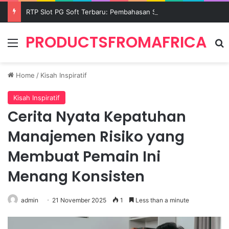
RTP Slot PG Soft Terbaru: Pembahasan Statistik Game yang Banyak Dicari Pemain
PRODUCTSFROMAFRICA
Menu
S
Home
/
Kisah Inspiratif
Kisah Inspiratif
Cerita Nyata Kepatuhan
Manajemen Risiko yang
Membuat Pemain Ini
Menang Konsisten
admin
21 November 2025
1
Less than a minute