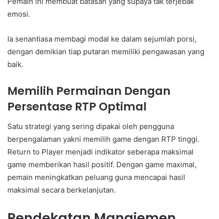
Pemain ini membuat batasan yang supaya tak terjebak
emosi.
Ia senantiasa membagi modal ke dalam sejumlah porsi,
dengan demikian tiap putaran memiliki pengawasan yang
baik.
Memilih Permainan Dengan
Persentase RTP Optimal
Satu strategi yang sering dipakai oleh pengguna
berpengalaman yakni memilih game dengan RTP tinggi.
Return to Player menjadi indikator seberapa maksimal
game memberikan hasil positif. Dengan game maximal,
pemain meningkatkan peluang guna mencapai hasil
maksimal secara berkelanjutan.
Pendekatan Manajemen