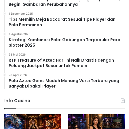
Begini Gambaran Perubahannya
1 Desember 2025
Tips Memilih Meja Baccarat Sesuai Tipe Player dan
Pola Permainan
4 Agustus 2025
Strategi Kombinasi Pola: Gabungan Terpopuler Para
Slotter 2025
28 Mei 2026
RTP Treasure of Aztec Hari Ini Naik Drastis dengan
Peluang Jackpot Besar untuk Pemain
23 April 2026
Pola Aztec Gems Mudah Menang Versi Terbaru yang
Banyak Dipakai Player
Info Casino