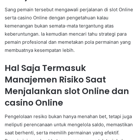
Sang pemain tersebut mengawali perjalanan di slot Online
serta casino Online dengan pengetahuan kalau
kemenangan bukan semata-mata tergantung atas
keberuntungan. Ia kemudian mencari tahu strategi para
pemain profesional dan memetakan pola permainan yang
membuatnya kesempatan lebih.
Hal Saja Termasuk
Manajemen Risiko Saat
Menjalankan slot Online dan
casino Online
Pengelolaan resiko bukan hanya menahan bet, tetapi juga
meliputi perencanaan untuk mengelola saldo, memastikan
saat berhenti, serta memilih permainan yang efektif.