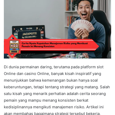
Di dunia permainan daring, terutama pada platform slot
Online dan casino Online, banyak kisah inspiratif yang
menunjukkan bahwa kemenangan bukan hanya soal
keberuntungan, tetapi tentang strategi yang matang. Salah
satu kisah yang menarik perhatian adalah cerita seorang
pemain yang mampu menang konsisten berkat
kedisiplinannya mengikuti manajemen risiko. Artikel ini
akan membahas bagaimana strategi tersebut bekerja,