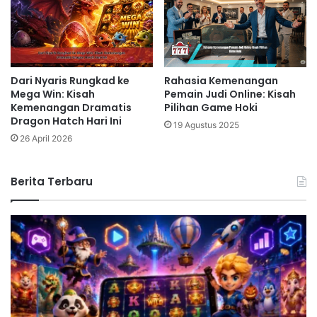
Dari Nyaris Rungkad ke
Rahasia Kemenangan
Mega Win: Kisah
Pemain Judi Online: Kisah
Kemenangan Dramatis
Pilihan Game Hoki
Dragon Hatch Hari Ini
19 Agustus 2025
26 April 2026
Berita Terbaru