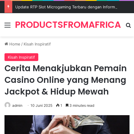
Update RTP Slot Microgaming Terbaru dengan Informasi Game Favorit Pemain Online
PRODUCTSFROMAFRICA
Menu
S
Home
/
Kisah Inspiratif
Kisah Inspiratif
Cerita Menakjubkan Pemain
Casino Online yang Menang
Jackpot & Hidup Mewah
admin
10 Juni 2025
1
3 minutes read