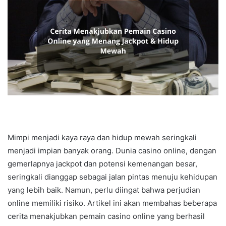
Mimpi menjadi kaya raya dan hidup mewah seringkali
menjadi impian banyak orang. Dunia casino online, dengan
gemerlapnya jackpot dan potensi kemenangan besar,
seringkali dianggap sebagai jalan pintas menuju kehidupan
yang lebih baik. Namun, perlu diingat bahwa perjudian
online memiliki risiko. Artikel ini akan membahas beberapa
cerita menakjubkan pemain casino online yang berhasil