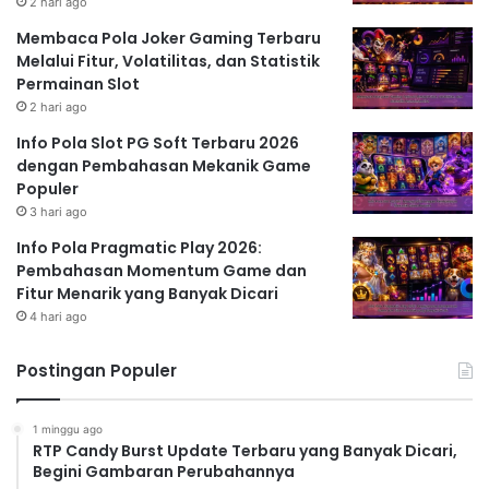
2 hari ago
Membaca Pola Joker Gaming Terbaru
Melalui Fitur, Volatilitas, dan Statistik
Permainan Slot
2 hari ago
Info Pola Slot PG Soft Terbaru 2026
dengan Pembahasan Mekanik Game
Populer
3 hari ago
Info Pola Pragmatic Play 2026:
Pembahasan Momentum Game dan
Fitur Menarik yang Banyak Dicari
4 hari ago
Postingan Populer
1 minggu ago
RTP Candy Burst Update Terbaru yang Banyak Dicari,
Begini Gambaran Perubahannya