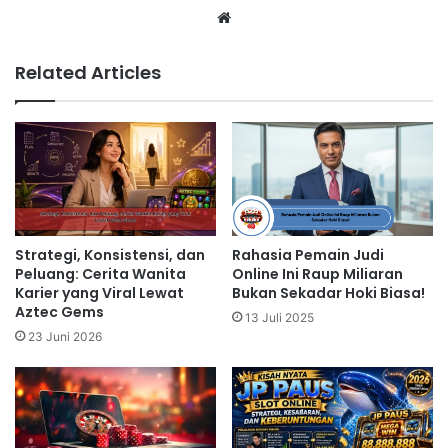
We
bsi
te
Related Articles
Strategi, Konsistensi, dan
Rahasia Pemain Judi
Peluang: Cerita Wanita
Online Ini Raup Miliaran
Karier yang Viral Lewat
Bukan Sekadar Hoki Biasa!
Aztec Gems
13 Juli 2025
23 Juni 2026