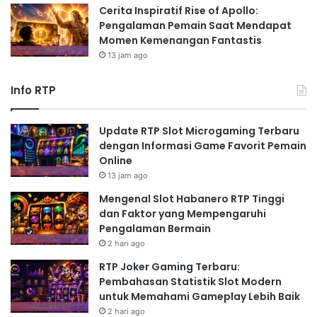
Cerita Inspiratif Rise of Apollo:
Pengalaman Pemain Saat Mendapat
Momen Kemenangan Fantastis
13 jam ago
Info RTP
Update RTP Slot Microgaming Terbaru
dengan Informasi Game Favorit Pemain
Online
13 jam ago
Mengenal Slot Habanero RTP Tinggi
dan Faktor yang Mempengaruhi
Pengalaman Bermain
2 hari ago
RTP Joker Gaming Terbaru:
Pembahasan Statistik Slot Modern
untuk Memahami Gameplay Lebih Baik
2 hari ago