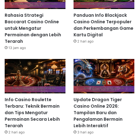
Rahasia Strategi
Panduan Info Blackjack
Baccarat Casino Online
Casino Online Terpopuler
untuk Mengatur
dan Perkembangan Game
Permainan dengan Lebih
Kartu Digital
Terarah
2 hari ago
13 jam ago
Info Casino Roulette
Update Dragon Tiger
Terbaru: Teknik Bermain
Casino Online 2026:
dan Tips Mengatur
Tampilan Baru dan
Permainan Secara Lebih
Pengalaman Bermain
Terarah
Lebih Interaktif
2 hari ago
3 hari ago