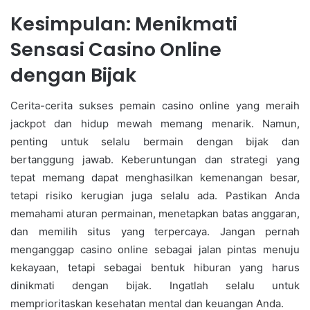
Kesimpulan: Menikmati
Sensasi Casino Online
dengan Bijak
Cerita-cerita sukses pemain casino online yang meraih
jackpot dan hidup mewah memang menarik. Namun,
penting untuk selalu bermain dengan bijak dan
bertanggung jawab. Keberuntungan dan strategi yang
tepat memang dapat menghasilkan kemenangan besar,
tetapi risiko kerugian juga selalu ada. Pastikan Anda
memahami aturan permainan, menetapkan batas anggaran,
dan memilih situs yang terpercaya. Jangan pernah
menganggap casino online sebagai jalan pintas menuju
kekayaan, tetapi sebagai bentuk hiburan yang harus
dinikmati dengan bijak. Ingatlah selalu untuk
memprioritaskan kesehatan mental dan keuangan Anda.