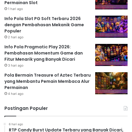
Permainan Slot
1 hari ago
Info Pola Slot PG Soft Terbaru 2026
dengan Pembahasan Mekanik Game
Populer
2 hari ago
Info Pola Pragmatic Play 2026:
Pembahasan Momentum Game dan
Fitur Menarik yang Banyak Dicari
3 hari ago
Pola Bermain Treasure of Aztec Terbaru
yang Membantu Pemain Membaca Alur
Permainan
4 hari ago
Postingan Populer
6 hari ago
RTP Candy Burst Update Terbaru yang Banyak Dicari,