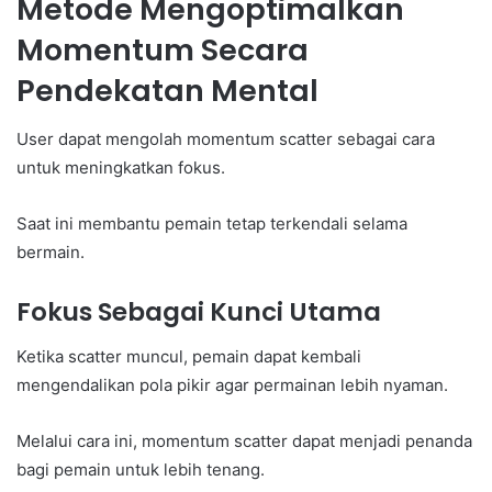
Metode Mengoptimalkan
Momentum Secara
Pendekatan Mental
User dapat mengolah momentum scatter sebagai cara
untuk meningkatkan fokus.
Saat ini membantu pemain tetap terkendali selama
bermain.
Fokus Sebagai Kunci Utama
Ketika scatter muncul, pemain dapat kembali
mengendalikan pola pikir agar permainan lebih nyaman.
Melalui cara ini, momentum scatter dapat menjadi penanda
bagi pemain untuk lebih tenang.