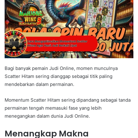
Bagi banyak pemain Judi Online, momen munculnya
Scatter Hitam sering dianggap sebagai titik paling
mendebarkan dalam permainan.
Momentum Scatter Hitam sering dipandang sebagai tanda
permainan tengah memasuki fase yang lebih
menegangkan dalam dunia Judi Online.
Menangkap Makna