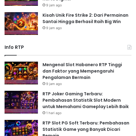
9 jam ago
Kisah Unik Fire Strike 2: Dari Permainan
Santai Hingga Berhasil Raih Big Win
9 jam ago
Info RTP
Mengenal Slot Habanero RTP Tinggi
dan Faktor yang Mempengaruhi
Pengalaman Bermain
9 jam ago
RTP Joker Gaming Terbaru:
Pembahasan Statistik Slot Modern
untuk Memahami Gameplay Lebih Baik
1 hari ago
RTP Slot PG Soft Terbaru: Pembahasan
Statistik Game yang Banyak Dicari
Pemain