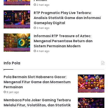
2 hari ago
RTP Pragmatic Play Live Terbaru:
Analisis Statistik Game dan Informasi
Gameplay Digital
3 hari ago
Informasi RTP Treasure of Aztec:
Mengenal Persentase Return dan
Sistem Permainan Modern
4 hari ago
Info Pola
Pola Bermain Slot Habanero Gacor:
Mengenal Fitur Game dan Momentum
Permainan
9 jam ago
Membaca Pola Joker Gaming Terbaru
Melalui Fitur, Volatilitas, dan Statistik