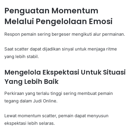
Penguatan Momentum
Melalui Pengelolaan Emosi
Respon pemain sering bergeser mengikuti alur permainan.
Saat scatter dapat dijadikan sinyal untuk menjaga ritme
yang lebih stabil.
Mengelola Ekspektasi Untuk Situasi
Yang Lebih Baik
Perkiraan yang terlalu tinggi sering membuat pemain
tegang dalam Judi Online.
Lewat momentum scatter, pemain dapat menyusun
ekspektasi lebih selaras.