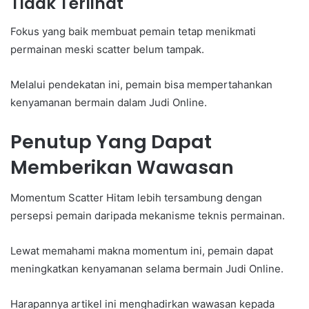
Tidak Terlihat
Fokus yang baik membuat pemain tetap menikmati
permainan meski scatter belum tampak.
Melalui pendekatan ini, pemain bisa mempertahankan
kenyamanan bermain dalam Judi Online.
Penutup Yang Dapat
Memberikan Wawasan
Momentum Scatter Hitam lebih tersambung dengan
persepsi pemain daripada mekanisme teknis permainan.
Lewat memahami makna momentum ini, pemain dapat
meningkatkan kenyamanan selama bermain Judi Online.
Harapannya artikel ini menghadirkan wawasan kepada