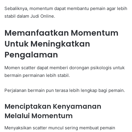
Sebaliknya, momentum dapat membantu pemain agar lebih
stabil dalam Judi Online.
Memanfaatkan Momentum
Untuk Meningkatkan
Pengalaman
Momen scatter dapat memberi dorongan psikologis untuk
bermain permainan lebih stabil.
Perjalanan bermain pun terasa lebih lengkap bagi pemain.
Menciptakan Kenyamanan
Melalui Momentum
Menyaksikan scatter muncul sering membuat pemain