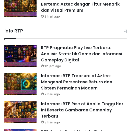
Bertema Aztec dengan Fitur Menarik
dan Visual Premium
2 hari ago
Info RTP
RTP Pragmatic Play Live Terbaru:
Analisis Statistik Game dan Informasi
Gameplay Digital
12 jam ago
Informasi RTP Treasure of Aztec:
Mengenal Persentase Return dan
Sistem Permainan Modern
2 hari ago
Informasi RTP Rise of Apollo Tinggi Hari
Ini Beserta Gambaran Gameplay
Terbaru
3 hari ago