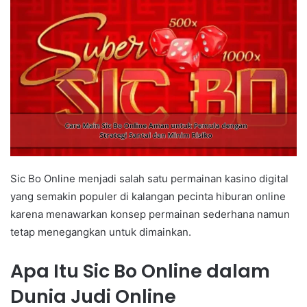
Sic Bo Online menjadi salah satu permainan kasino digital
yang semakin populer di kalangan pecinta hiburan online
karena menawarkan konsep permainan sederhana namun
tetap menegangkan untuk dimainkan.
Apa Itu Sic Bo Online dalam
Dunia Judi Online