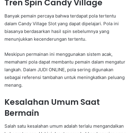
Tren Spin Candy Village
Banyak pemain percaya bahwa terdapat pola tertentu
dalam Candy Village Slot yang dapat dipelajari. Pola ini
biasanya berdasarkan hasil spin sebelumnya yang
menunjukkan kecenderungan tertentu.
Meskipun permainan ini menggunakan sistem acak,
memahami pola dapat membantu pemain dalam mengatur
langkah. Dalam JUDI ONLINE, pola sering digunakan
sebagai referensi tambahan untuk meningkatkan peluang
menang.
Kesalahan Umum Saat
Bermain
Salah satu kesalahan umum adalah terlalu mengandalkan