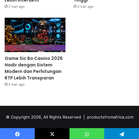
Lebih Interaktif
Tinggi
2 hari ago
3 hari ago
Game Sic Bo Casino 2026
Hadir dengan Sistem
Modern dan Perhitungan
RTP Lebih Transparan
4 hari ago
© Copyright 2026, All Rights Reserved | productsfromafrica.com