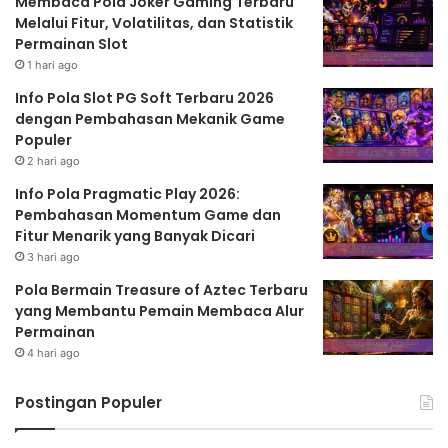
Membaca Pola Joker Gaming Terbaru
Melalui Fitur, Volatilitas, dan Statistik
Permainan Slot
1 hari ago
Info Pola Slot PG Soft Terbaru 2026
dengan Pembahasan Mekanik Game
Populer
2 hari ago
Info Pola Pragmatic Play 2026:
Pembahasan Momentum Game dan
Fitur Menarik yang Banyak Dicari
3 hari ago
Pola Bermain Treasure of Aztec Terbaru
yang Membantu Pemain Membaca Alur
Permainan
4 hari ago
Postingan Populer