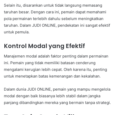
Selain itu, disarankan untuk tidak langsung memasang
taruhan besar. Dengan cara ini, pemain dapat memahami
pola permainan terlebih dahulu sebelum meningkatkan
taruhan. Dalam JUDI ONLINE, pendekatan ini sangat efektif
untuk pemula.
Kontrol Modal yang Efektif
Manajemen modal adalah faktor penting dalam permainan
ini. Pemain yang tidak memiliki batasan cenderung
mengalami kerugian lebih cepat. Oleh karena itu, penting
untuk menetapkan batas kemenangan dan kekalahan.
Dalam dunia JUDI ONLINE, pemain yang mampu mengelola
modal dengan baik biasanya lebih stabil dalam jangka
panjang dibandingkan mereka yang bermain tanpa strategi.