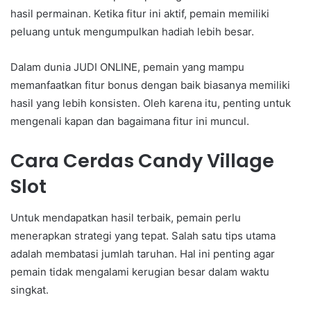
hasil permainan. Ketika fitur ini aktif, pemain memiliki
peluang untuk mengumpulkan hadiah lebih besar.
Dalam dunia JUDI ONLINE, pemain yang mampu
memanfaatkan fitur bonus dengan baik biasanya memiliki
hasil yang lebih konsisten. Oleh karena itu, penting untuk
mengenali kapan dan bagaimana fitur ini muncul.
Cara Cerdas Candy Village
Slot
Untuk mendapatkan hasil terbaik, pemain perlu
menerapkan strategi yang tepat. Salah satu tips utama
adalah membatasi jumlah taruhan. Hal ini penting agar
pemain tidak mengalami kerugian besar dalam waktu
singkat.