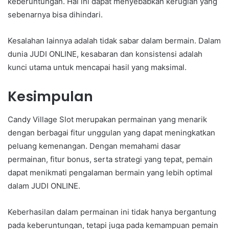
keberuntungan. Hal ini dapat menyebabkan kerugian yang
sebenarnya bisa dihindari.
Kesalahan lainnya adalah tidak sabar dalam bermain. Dalam
dunia JUDI ONLINE, kesabaran dan konsistensi adalah
kunci utama untuk mencapai hasil yang maksimal.
Kesimpulan
Candy Village Slot merupakan permainan yang menarik
dengan berbagai fitur unggulan yang dapat meningkatkan
peluang kemenangan. Dengan memahami dasar
permainan, fitur bonus, serta strategi yang tepat, pemain
dapat menikmati pengalaman bermain yang lebih optimal
dalam JUDI ONLINE.
Keberhasilan dalam permainan ini tidak hanya bergantung
pada keberuntungan, tetapi juga pada kemampuan pemain