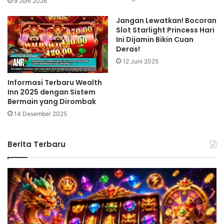
9 Juni 2026
Jangan Lewatkan! Bocoran
Slot Starlight Princess Hari
Ini Dijamin Bikin Cuan
Deras!
12 Juni 2025
Informasi Terbaru Wealth
Inn 2025 dengan Sistem
Bermain yang Dirombak
14 Desember 2025
Berita Terbaru