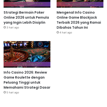
Strategi Bermain Poker
Mengenal Info Casino
Online 2026 untuk Pemula
Online Game Blackjack
yang Ingin Lebih Disiplin
Terbaik 2026 yang Ramai
Dibahas Tahun Ini
3 hari ago
4 hari ago
Info Casino 2026: Review
Game Roulette dengan
Peluang Tinggi untuk
Memahami Strategi Dasar
5 hari ago