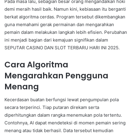
Pada masa lalu, sebagian besar orang mengandalkan hoki
demi meraih hasil baik. Namun kini, kebiasaan itu berganti
berkat algoritma cerdas. Program tersebut dikembangkan
guna memahami gerak permainan dan mengarahkan
pemain dalam melakukan langkah lebih efisien. Perubahan
ini menjadi bagian dari kemajuan signifikan dalam
SEPUTAR CASINO DAN SLOT TERBARU HARI INI 2025.
Cara Algoritma
Mengarahkan Pengguna
Menang
Kecerdasan buatan berfungsi lewat pengumpulan pola
secara terperinci. Tiap putaran direkam serta
diperhitungkan dalam rangka menemukan pola tertentu.
Contohnya, AI dapat mendeteksi di momen pemain sering
menang atau tidak berhasil. Data tersebut kemudian