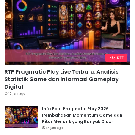
Info RTP
RTP Pragmatic Play Live Terbaru: Analisis
Statistik Game dan Informasi Gameplay
Digital
15 jam ago
Info Pola Pragmatic Play 2026:
Pembahasan Momentum Game dan
Fitur Menarik yang Banyak Dicari
15 jam ago