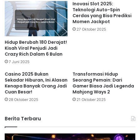
Inovasi Slot 2025:
Teknologi Auto-Spin
Cerdas yang Bisa Prediksi
Momen Jackpot
27 Oktober 2025
Hidup Berubah 180 Derajat!
Kisah Viral Penjudi Jadi
Crazy Rich Dalam 6 Bulan
7 Juni 2025
Casino 2025 Bukan
Transformasi Hidup
Sekadar Hiburan, Ini Alasan
Seorang Pemain: Dari
Kenapa Banyak Orang Jadi
Gamer Biasa Jadi Legenda
Cuan Besar!
Mahjong Ways 2
28 Oktober 2025
21 Oktober 2025
Berita Terbaru