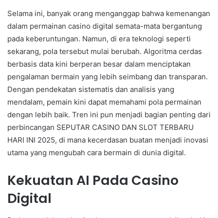
Selama ini, banyak orang menganggap bahwa kemenangan
dalam permainan casino digital semata-mata bergantung
pada keberuntungan. Namun, di era teknologi seperti
sekarang, pola tersebut mulai berubah. Algoritma cerdas
berbasis data kini berperan besar dalam menciptakan
pengalaman bermain yang lebih seimbang dan transparan.
Dengan pendekatan sistematis dan analisis yang
mendalam, pemain kini dapat memahami pola permainan
dengan lebih baik. Tren ini pun menjadi bagian penting dari
perbincangan SEPUTAR CASINO DAN SLOT TERBARU
HARI INI 2025, di mana kecerdasan buatan menjadi inovasi
utama yang mengubah cara bermain di dunia digital.
Kekuatan AI Pada Casino
Digital