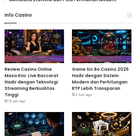
Info Casino
Review Casino Online
Game Sic Bo Casino 2026
Masa Kini: Live Baccarat
Hadir dengan Sistem
Hadir dengan Teknologi
Modern dan Perhitungan
Streaming Berkualitas
RTP Lebih Transparan
Tinggi
2 hari ago
15 jam ago