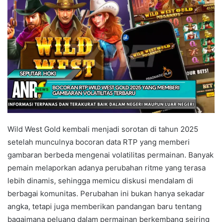
Wild West Gold kembali menjadi sorotan di tahun 2025
setelah munculnya bocoran data RTP yang memberi
gambaran berbeda mengenai volatilitas permainan. Banyak
pemain melaporkan adanya perubahan ritme yang terasa
lebih dinamis, sehingga memicu diskusi mendalam di
berbagai komunitas. Perubahan ini bukan hanya sekadar
angka, tetapi juga memberikan pandangan baru tentang
bagaimana peluang dalam permainan berkembang seiring