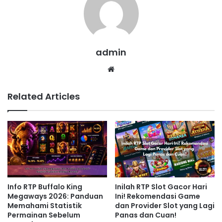
admin
We
bsi
te
Related Articles
Info RTP Buffalo King
Inilah RTP Slot Gacor Hari
Megaways 2026: Panduan
Ini! Rekomendasi Game
Memahami Statistik
dan Provider Slot yang Lagi
Permainan Sebelum
Panas dan Cuan!