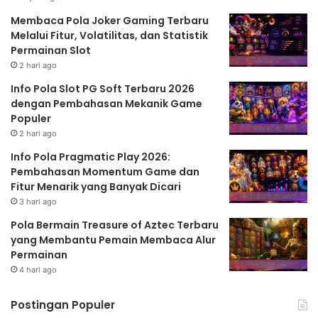
Membaca Pola Joker Gaming Terbaru
Melalui Fitur, Volatilitas, dan Statistik
Permainan Slot
2 hari ago
Info Pola Slot PG Soft Terbaru 2026
dengan Pembahasan Mekanik Game
Populer
2 hari ago
Info Pola Pragmatic Play 2026:
Pembahasan Momentum Game dan
Fitur Menarik yang Banyak Dicari
3 hari ago
Pola Bermain Treasure of Aztec Terbaru
yang Membantu Pemain Membaca Alur
Permainan
4 hari ago
Postingan Populer