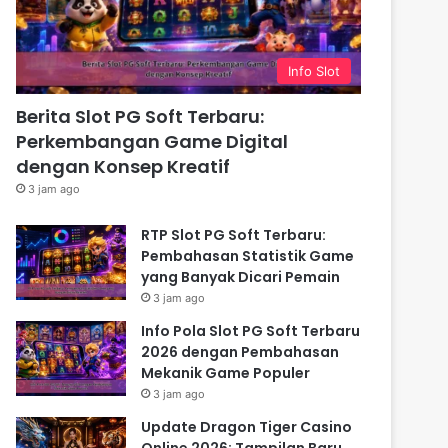
Info Slot
Berita Slot PG Soft Terbaru:
Perkembangan Game Digital
dengan Konsep Kreatif
3 jam ago
RTP Slot PG Soft Terbaru:
Pembahasan Statistik Game
yang Banyak Dicari Pemain
3 jam ago
Info Pola Slot PG Soft Terbaru
2026 dengan Pembahasan
Mekanik Game Populer
3 jam ago
Update Dragon Tiger Casino
Online 2026: Tampilan Baru