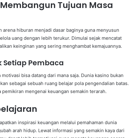
g Membangun Tujuan Masa
ran arena hiburan menjadi dasar baginya guna menyusun
ngelola uang dengan lebih terukur. Dimulai sejak mencatat
alikan keinginan yang sering menghambat kemajuannya.
ik Setiap Pembaca
a motivasi bisa datang dari mana saja. Dunia kasino bukan
kan sebagai sebuah ruang belajar pola pengendalian batas.
a pemikiran mengenai keuangan semakin terarah.
elajaran
apatkan inspirasi keuangan melalui pemahaman dunia
ubah arah hidup. Lewat informasi yang semakin kaya dari