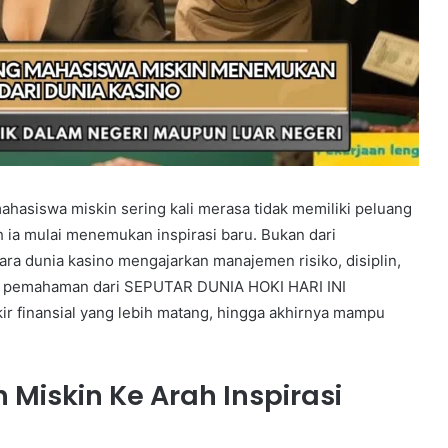
ahasiswa miskin sering kali merasa tidak memiliki peluang
 ia mulai menemukan inspirasi baru. Bukan dari
ra dunia kasino mengajarkan manajemen risiko, disiplin,
al pemahaman dari SEPUTAR DUNIA HOKI HARI INI
r finansial yang lebih matang, hingga akhirnya mampu
Miskin Ke Arah Inspirasi