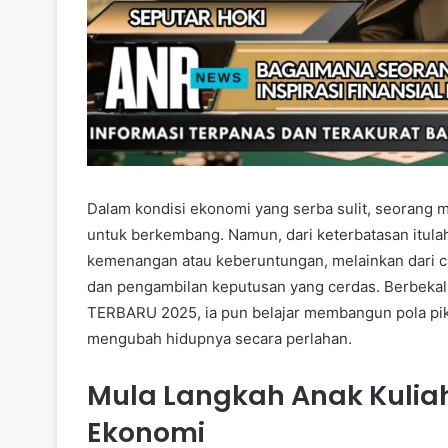
Dalam kondisi ekonomi yang serba sulit, seorang m
untuk berkembang. Namun, dari keterbatasan itulah
kemenangan atau keberuntungan, melainkan dari ca
dan pengambilan keputusan yang cerdas. Berbek
TERBARU 2025, ia pun belajar membangun pola piki
mengubah hidupnya secara perlahan.
Mula Langkah Anak Kuliah 
Ekonomi