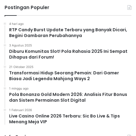
Postingan Populer
4 hari ago
RTP Candy Burst Update Terbaru yang Banyak Dicari,
Begini Gambaran Perubahannya
3 Agustus 2025
Diburu Komunitas Slot! Pola Rahasia 2025 Ini Sempat
Dihapus dari Forum!
21 Oktober 2025
Transformasi Hidup Seorang Pemain: Dari Gamer
Biasa Jadi Legenda Mahjong Ways 2
1 minggu ago
Pola Bonanza Gold Modern 2026: Analisis Fitur Bonus
dan Sistem Permainan Slot Digital
1 Februari 2026
Live Casino Online 2026 Terbaru: Sic Bo Live & Tips
Menang Meja VIP