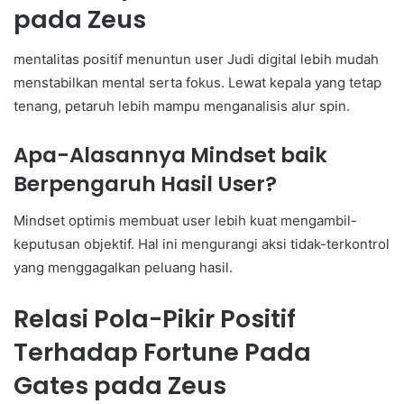
pada Zeus
mentalitas positif menuntun user Judi digital lebih mudah
menstabilkan mental serta fokus. Lewat kepala yang tetap
tenang, petaruh lebih mampu menganalisis alur spin.
Apa-Alasannya Mindset baik
Berpengaruh Hasil User?
Mindset optimis membuat user lebih kuat mengambil-
keputusan objektif. Hal ini mengurangi aksi tidak-terkontrol
yang menggagalkan peluang hasil.
Relasi Pola-Pikir Positif
Terhadap Fortune Pada
Gates pada Zeus