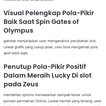
Visual Pelengkap Pola-Pikir
Baik Saat Spin Gates of
Olympus
gambar menjelaskan user menganalisis perubahan slot.
Lewat grafik yang cukup jelas, user bisa mengamati pola
aktif lebih baik.
Penutup Pola-Pikir Positif
Dalam Meraih Lucky Di slot
pada Zeus
mentalitas optimis menawarkan dampak besar untuk
pemain permainan Online. Lewat mental yang tenang, user