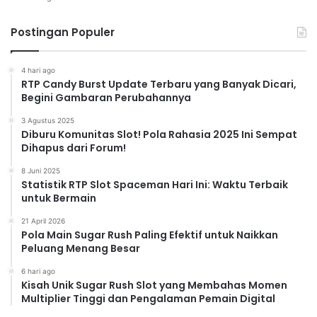
Postingan Populer
4 hari ago
RTP Candy Burst Update Terbaru yang Banyak Dicari,
Begini Gambaran Perubahannya
3 Agustus 2025
Diburu Komunitas Slot! Pola Rahasia 2025 Ini Sempat
Dihapus dari Forum!
8 Juni 2025
Statistik RTP Slot Spaceman Hari Ini: Waktu Terbaik
untuk Bermain
21 April 2026
Pola Main Sugar Rush Paling Efektif untuk Naikkan
Peluang Menang Besar
6 hari ago
Kisah Unik Sugar Rush Slot yang Membahas Momen
Multiplier Tinggi dan Pengalaman Pemain Digital