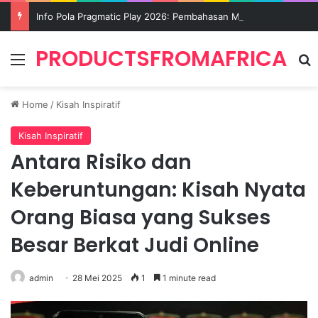
Info Pola Pragmatic Play 2026: Pembahasan Momentum Game dan Fitur Menarik yang Banyak Dicari
PRODUCTSFROMAFRICA
Menu
S
Home
/
Kisah Inspiratif
Kisah Inspiratif
Antara Risiko dan
Keberuntungan: Kisah Nyata
Orang Biasa yang Sukses
Besar Berkat Judi Online
admin
28 Mei 2025
1
1 minute read