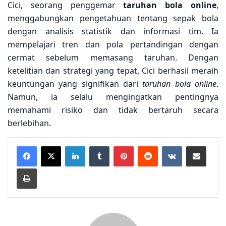
Cici, seorang penggemar
taruhan bola online
,
menggabungkan pengetahuan tentang sepak bola
dengan analisis statistik dan informasi tim. Ia
mempelajari tren dan pola pertandingan dengan
cermat sebelum memasang taruhan. Dengan
ketelitian dan strategi yang tepat, Cici berhasil meraih
keuntungan yang signifikan dari
taruhan bola online
.
Namun, ia selalu mengingatkan pentingnya
memahami risiko dan tidak bertaruh secara
berlebihan.
LinkedIn
Tumblr
Pinterest
Reddit
VKontakte
Share via Email
Print