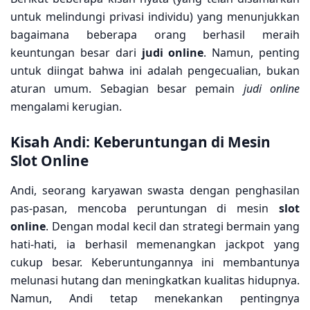
untuk melindungi privasi individu) yang menunjukkan
bagaimana beberapa orang berhasil meraih
keuntungan besar dari
judi online
. Namun, penting
untuk diingat bahwa ini adalah pengecualian, bukan
aturan umum. Sebagian besar pemain
judi online
mengalami kerugian.
Kisah Andi: Keberuntungan di Mesin
Slot Online
Andi, seorang karyawan swasta dengan penghasilan
pas-pasan, mencoba peruntungan di mesin
slot
online
. Dengan modal kecil dan strategi bermain yang
hati-hati, ia berhasil memenangkan jackpot yang
cukup besar. Keberuntungannya ini membantunya
melunasi hutang dan meningkatkan kualitas hidupnya.
Namun, Andi tetap menekankan pentingnya