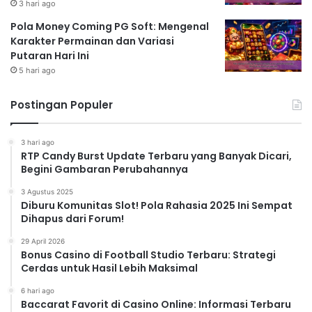
3 hari ago
Pola Money Coming PG Soft: Mengenal
Karakter Permainan dan Variasi
Putaran Hari Ini
5 hari ago
Postingan Populer
3 hari ago
RTP Candy Burst Update Terbaru yang Banyak Dicari,
Begini Gambaran Perubahannya
3 Agustus 2025
Diburu Komunitas Slot! Pola Rahasia 2025 Ini Sempat
Dihapus dari Forum!
29 April 2026
Bonus Casino di Football Studio Terbaru: Strategi
Cerdas untuk Hasil Lebih Maksimal
6 hari ago
Baccarat Favorit di Casino Online: Informasi Terbaru