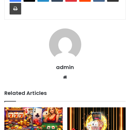
Print
admin
We
bsi
te
Related Articles