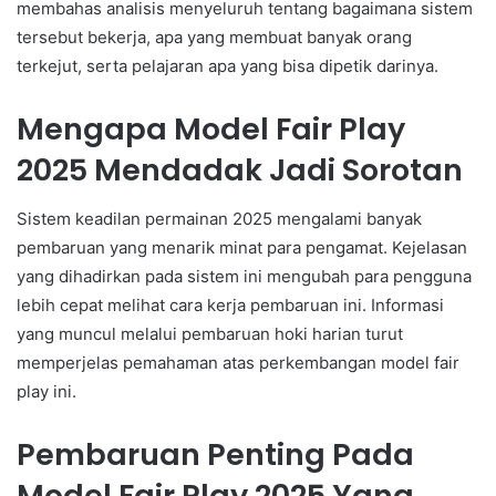
membahas analisis menyeluruh tentang bagaimana sistem
tersebut bekerja, apa yang membuat banyak orang
terkejut, serta pelajaran apa yang bisa dipetik darinya.
Mengapa Model Fair Play
2025 Mendadak Jadi Sorotan
Sistem keadilan permainan 2025 mengalami banyak
pembaruan yang menarik minat para pengamat. Kejelasan
yang dihadirkan pada sistem ini mengubah para pengguna
lebih cepat melihat cara kerja pembaruan ini. Informasi
yang muncul melalui pembaruan hoki harian turut
memperjelas pemahaman atas perkembangan model fair
play ini.
Pembaruan Penting Pada
Model Fair Play 2025 Yang