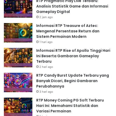
RTP Pragmatic Play Live Terbaru:
Analisis Statistik Game dan Informasi
Gameplay Digital
2 jam ago
Informasi RTP Treasure of Aztec:
Mengenal Persentase Return dan
Sistem Permainan Modern
1 hari ago
Informasi RTP Rise of Apollo Tinggi Hari
Ini Beserta Gambaran Gameplay
Terbaru
2 hari ago
RTP Candy Burst Update Terbaru yang
Banyak Dicari, Begini Gambaran
Perubahannya
3 hari ago
RTP Money Coming PG Soft Terbaru
Hari Ini: Memahami Statistik dan
Variasi Permainan