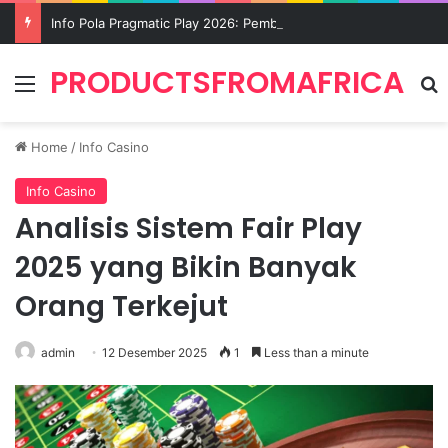
Info Pola Pragmatic Play 2026: Pembahasan Momentum Game dan Fitur Menarik yang Banyak Dicari
PRODUCTSFROMAFRICA
Menu
S
Home
/
Info Casino
Info Casino
Analisis Sistem Fair Play
2025 yang Bikin Banyak
Orang Terkejut
admin
12 Desember 2025
1
Less than a minute