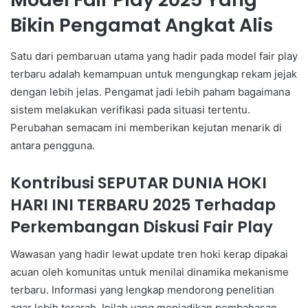
Bikin Pengamat Angkat Alis
Satu dari pembaruan utama yang hadir pada model fair play
terbaru adalah kemampuan untuk mengungkap rekam jejak
dengan lebih jelas. Pengamat jadi lebih paham bagaimana
sistem melakukan verifikasi pada situasi tertentu.
Perubahan semacam ini memberikan kejutan menarik di
antara pengguna.
Kontribusi SEPUTAR DUNIA HOKI
HARI INI TERBARU 2025 Terhadap
Perkembangan Diskusi Fair Play
Wawasan yang hadir lewat update tren hoki kerap dipakai
acuan oleh komunitas untuk menilai dinamika mekanisme
terbaru. Informasi yang lengkap mendorong penelitian
agar lebih terarah. Inilah yang menjadikan pembahasan