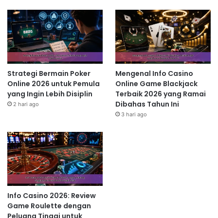
Strategi Bermain Poker
Mengenal Info Casino
Online 2026 untuk Pemula
Online Game Blackjack
yang Ingin Lebih Disiplin
Terbaik 2026 yang Ramai
Dibahas Tahun Ini
2 hari ago
3 hari ago
Info Casino 2026: Review
Game Roulette dengan
Peluang Tinggi untuk