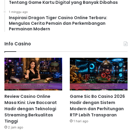
Tentang Game Kartu Digital yang Banyak Dibahas
1 minggu ago
Inspirasi Dragon Tiger Casino Online Terbaru:
Mengulas Cerita Pemain dan Perkembangan
Permainan Modern
Info Casino
Review Casino Online
Game Sic Bo Casino 2026
Masa Kini: Live Baccarat
Hadir dengan Sistem
Hadir dengan Teknologi
Modern dan Perhitungan
Streaming Berkualitas
RTP Lebih Transparan
Tinggi
1 hari ago
2 jam ago