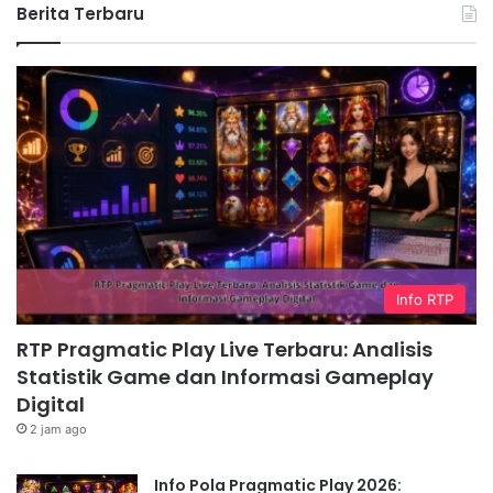
Berita Terbaru
Info RTP
RTP Pragmatic Play Live Terbaru: Analisis
Statistik Game dan Informasi Gameplay
Digital
2 jam ago
Info Pola Pragmatic Play 2026: