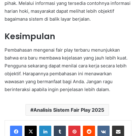
pihak. Melalui informasi yang tersedia contohnya informasi
harian hoki, masyarakat dapat melihat lebih objektif
bagaimana sistem di balik layar berjalan.
Kesimpulan
Pembahasan mengenai fair play terbaru menunjukkan
bahwa era baru membawa kejelasan yang jauh lebih kuat.
Pengguna sekarang dapat menilai cara kerja secara lebih
objektif. Harapannya pembahasan ini menawarkan
wawasan yang bermanfaat bagi Anda. Jangan ragu
berinteraksi apabila ingin penjelasan lebih dalam.
Analisis Sistem Fair Play 2025
LinkedIn
Tumblr
Pinterest
Reddit
VKontakte
Share via Email