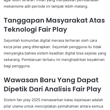
mekanisme adil periode ini tampak lebih matang.
Tanggapan Masyarakat Atas
Teknologi Fair Play
Sejumlah komunitas digital merasa terheran oleh cara
kerja jelas yang diterapkan. Sejumlah pengguna itu tidak
menyangka bahwa sistem keadilan digital bisa sejelas yang
sekarang. Pembaruan terbaru ini menghadirkan keyakinan
bagi pengguna.
Wawasan Baru Yang Dapat
Dipetik Dari Analisis Fair Play
Sistem fair play 2025 menawarkan kalau kejelasan adalah
pilar utama untuk menciptakan pemahaman antara semua